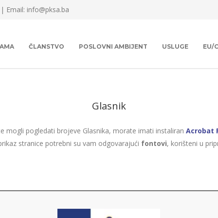
 |
Email: info@pksa.ba
NAMA
ČLANSTVO
POSLOVNI AMBIJENT
USLUGE
EU/
Glasnik
te mogli pogledati brojeve Glasnika, morate imati instaliran
Acrobat 
prikaz stranice potrebni su vam odgovarajući
fontovi
, korišteni u pri