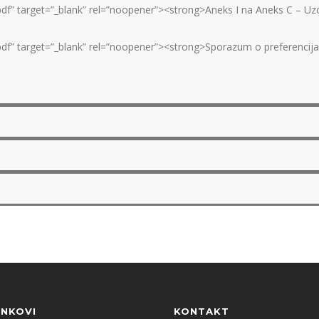
.pdf” target=”_blank” rel=”noopener”><strong>Aneks I na Aneks C – Uz
.pdf” target=”_blank” rel=”noopener”><strong>Sporazum o preferencija
INKOVI
KONTAKT