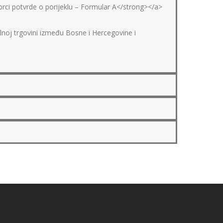
orci potvrde o porijeklu – Formular A</strong></a>
lnoj trgovini između Bosne i Hercegovine i