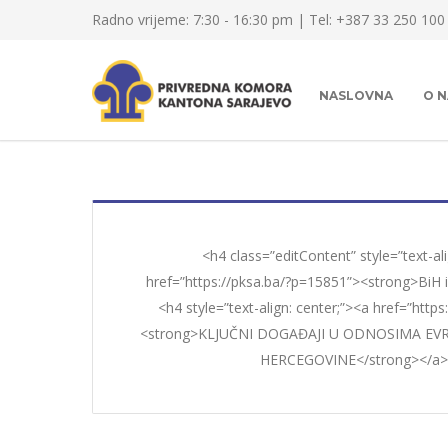
Radno vrijeme: 7:30 - 16:30 pm | Tel: +387 33 250 100
NASLOVNA
O 
<h4 class=”editContent” style=”text-ali
href=”https://pksa.ba/?p=15851”><strong>BiH 
<h4 style=”text-align: center;”><a href=”http
<strong>KLJUČNI DOGAĐAJI U ODNOSIMA EVR
HERCEGOVINE</strong></a>