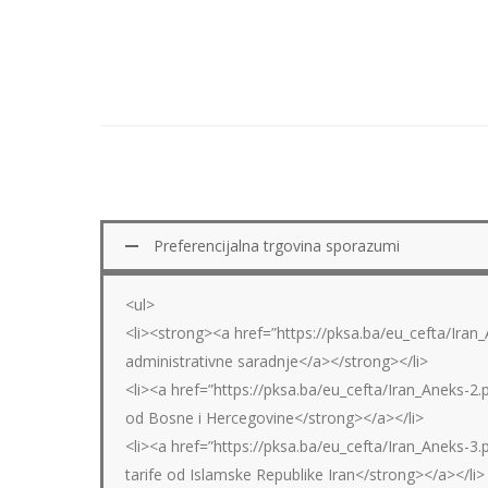
Preferencijalna trgovina sporazumi
<ul>
<li><strong><a href=”https://pksa.ba/eu_cefta/Iran_
administrativne saradnje</a></strong></li>
<li><a href=”https://pksa.ba/eu_cefta/Iran_Aneks-2.
od Bosne i Hercegovine</strong></a></li>
<li><a href=”https://pksa.ba/eu_cefta/Iran_Aneks-3
tarife od Islamske Republike Iran</strong></a></li>