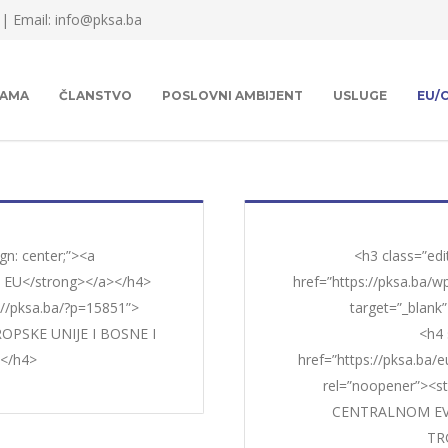
 |
Email: info@pksa.ba
NAMA
ČLANSTVO
POSLOVNI AMBIJENT
USLUGE
EU/
gn: center;”><a
<h3 class=”edi
i EU</strong></a></h4>
href=”https://pksa.ba/
s://pksa.ba/?p=15851”>
target=”_blank
OPSKE UNIJE I BOSNE I
<h4 
</h4>
href=”https://pksa.ba/
rel=”noopener”><
CENTRALNOM E
TR