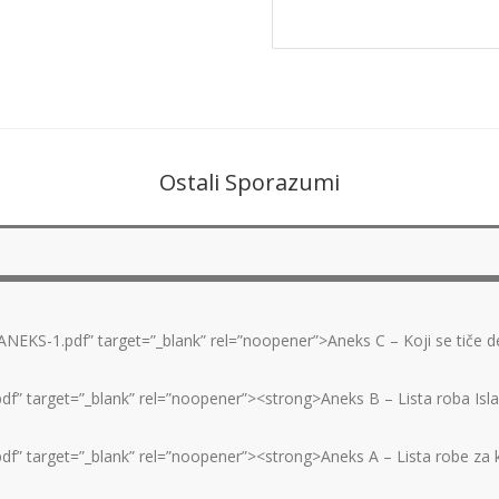
Ostali Sporazumi
ANEKS-1.pdf” target=”_blank” rel=”noopener”>Aneks C – Koji se tiče de
pdf” target=”_blank” rel=”noopener”><strong>Aneks B – Lista roba Isla
.pdf” target=”_blank” rel=”noopener”><strong>Aneks A – Lista robe za