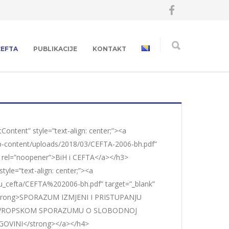
CEFTA
PUBLIKACIJE
KONTAKT
tContent” style=”text-align: center;”><a
wp-content/uploads/2018/03/CEFTA-2006-bh.pdf”
” rel=”noopener”>BiH i CEFTA</a></h3>
style=”text-align: center;”><a
eu_cefta/CEFTA%202006-bh.pdf” target=”_blank”
strong>SPORAZUM IZMJENI I PRISTUPANJU
VROPSKOM SPORAZUMU O SLOBODNOJ
GOVINI</strong></a></h4>