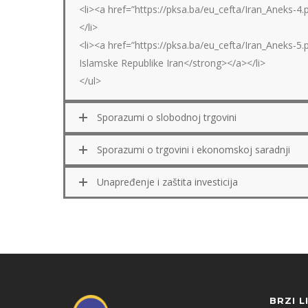
<li><a href=”https://pksa.ba/eu_cefta/Iran_Aneks-4
</li>
<li><a href=”https://pksa.ba/eu_cefta/Iran_Aneks-5
Islamske Republike Iran</strong></a></li>
</ul>
Sporazumi o slobodnoj trgovini
Sporazumi o trgovini i ekonomskoj saradnji
Unapređenje i zaštita investicija
BRZI L