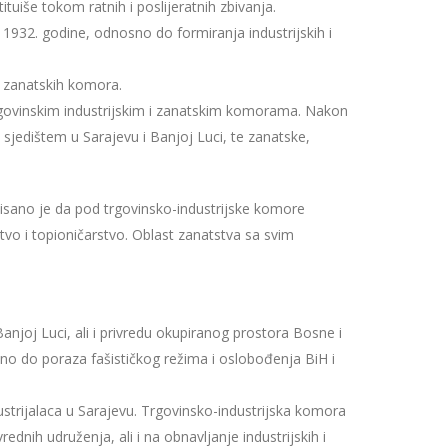
uiše tokom ratnih i poslijeratnih zbivanja.
 1932. godine, odnosno do formiranja industrijskih i
i zanatskih komora.
trgovinskim industrijskim i zanatskim komorama. Nakon
jedištem u Sarajevu i Banjoj Luci, te zanatske,
isano je da pod trgovinsko-industrijske komore
stvo i topioničarstvo. Oblast zanatstva sa svim
njoj Luci, ali i privredu okupiranog prostora Bosne i
sno do poraza fašističkog režima i oslobođenja BiH i
strijalaca u Sarajevu. Trgovinsko-industrijska komora
ednih udruženja, ali i na obnavljanje industrijskih i