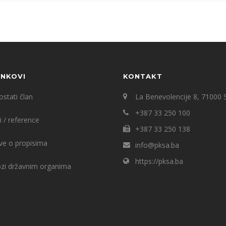
INKOVI
KONTAKT
stati član
La Benevolencije 8, 71000 
+387 33 250 100
i / reference
+387 33 250 138
ve o propisima
info@pksa.ba
https://pksa.ba
ozi državnim organima