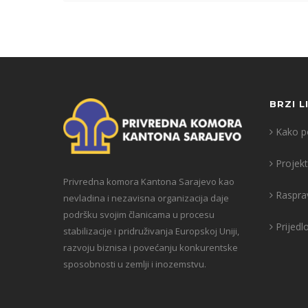
BRZI L
Kako po
Projekt
Privredna komora Kantona Sarajevo kao
Raspra
nevladina i nezavisna organizacija daje
podršku svojim članicama u procesu
Prijedl
stabilizacije i pridruživanja Europskoj Uniji,
razvoju biznisa i povećanju konkurentske
sposobnosti u zemlji i inozemstvu.