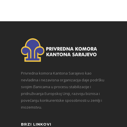
Privredna komora Kantona Sarajevo kao
nevladina i nezavisna organizacija daje podršku
svojim članicama u procesu stabilizacije i
pridruživanja Europskoj Uniji, razvoju biznisa i
povećanju konkurentske sposobnosti u zemlji i
inozemstvu.
BRZI LINKOVI