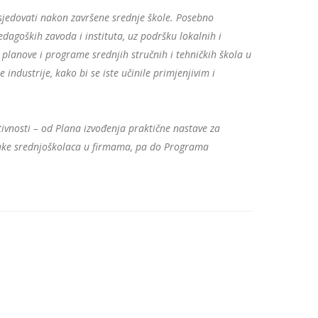
osjedovati nakon završene srednje škole. Posebno
edagoških zavoda i instituta, uz podršku lokalnih i
 planove i programe srednjih stručnih i tehničkih škola u
industrije, kako bi se iste učinile primjenjivim i
ivnosti – od Plana izvođenja praktične nastave za
obuke srednjoškolaca u firmama, pa do Programa