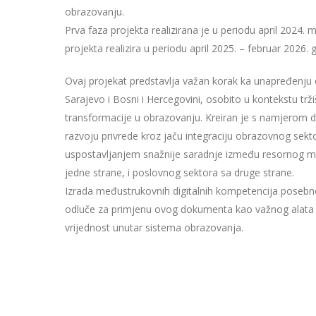
obrazovanju.
Prva faza projekta realizirana je u periodu april 2024. 
projekta realizira u periodu april 2025. – februar 2026. 
Ovaj projekat predstavlja važan korak ka unapređenj
Sarajevo i Bosni i Hercegovini, osobito u kontekstu tržiš
transformacije u obrazovanju. Kreiran je s namjerom d
razvoju privrede kroz jaču integraciju obrazovnog sektor
uspostavljanjem snažnije saradnje između resornog min
jedne strane, i poslovnog sektora sa druge strane.
Izrada međustrukovnih digitalnih kompetencija posebno
odluče za primjenu ovog dokumenta kao važnog alata k
vrijednost unutar sistema obrazovanja.