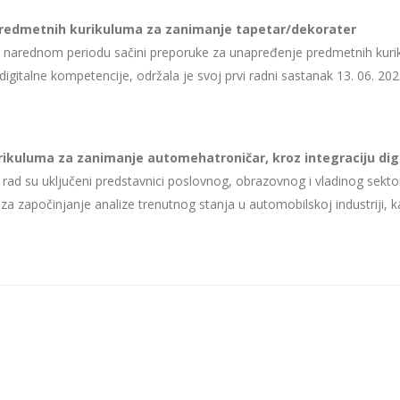
redmetnih kurikuluma za zanimanje tapetar/dekorater
 u narednom periodu sačini preporuke za unapređenje predmetnih kuri
alne kompetencije, održala je svoj prvi radni sastanak 13. 06. 202
ikuluma za zanimanje automehatroničar, kroz integraciju dig
i rad su uključeni predstavnici poslovnog, obrazovnog i vladinog sekto
 za započinjanje analize trenutnog stanja u automobilskoj industriji