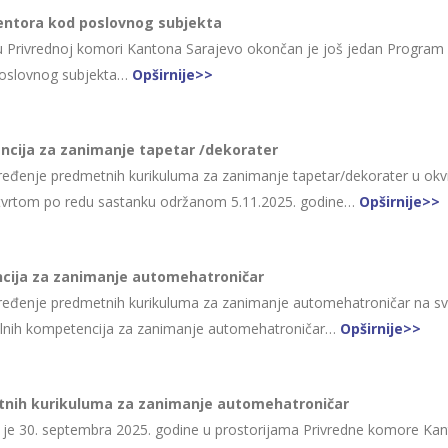
entora kod poslovnog subjekta
u Privrednoj komori Kantona Sarajevo okončan je još jedan Program
poslovnog subjekta…
Opširnije>>
ncija za zanimanje tapetar /dekorater
đenje predmetnih kurikuluma za zanimanje tapetar/dekorater u okvi
a četvrtom po redu sastanku održanom 5.11.2025. godine…
Opširnije>>
ncija za zanimanje automehatroničar
ređenje predmetnih kurikuluma za zanimanje automehatroničar na 
italnih kompetencija za zanimanje automehatroničar…
Opširnije>>
tnih kurikuluma za zanimanje automehatroničar
en je 30. septembra 2025. godine u prostorijama Privredne komore Ka