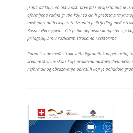
Jedna od ključnih aktivnosti prve faze projekta bila je 
oformljena radna grupa koju su činili predstavnici javnog
međunarodnih eksperata izradila je Prijedlog međustrukov
Bosni i Hercegovini. Cilj je bio definisati kompetencije k
prilagodljivim u različitim strukama i sektorima.
Pored izrade međustrukovnih digitalnih kompetencija, tok
srednje stručne škole koje praktičnu nastavu djelimično
neformalnog obrazovanja odraslih koji je pohađala grup