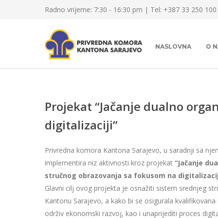
Radno vrijeme: 7:30 - 16:30 pm | Tel: +387 33 250 100
NASLOVNA
O 
Projekat “Jačanje dualno org
digitalizaciji”
Privredna komora Kantona Sarajevo, u saradnji sa nj
implementira niz aktivnosti kroz projekat
“Jačanje du
stručnog obrazovanja sa fokusom na digitalizacij
Glavni cilj ovog projekta je osnažiti sistem srednjeg s
Kantonu Sarajevo, a kako bi se osigurala kvalifikova
održiv ekonomski razvoj, kao i unaprijediti proces digi