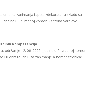
kuluma za zanimanja tapetar/dekorater u skladu sa
5. godine u Privrednoj komori Kantona Sarajevo …
italnih kompetencija
ra, održan je 12. 06. 2025. godine u Privrednoj komori
, kao i u obrazovanju za zanimanje automehatroničar …