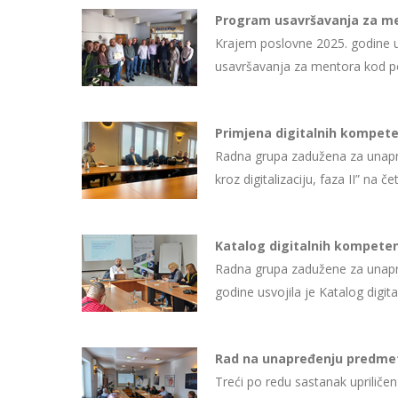
Program usavršavanja za m
Krajem poslovne 2025. godine 
usavršavanja za mentora kod 
Primjena digitalnih kompete
Radna grupa zadužena za unapre
kroz digitalizaciju, faza II” n
Katalog digitalnih kompete
Radna grupa zadužene za unap
godine usvojila je Katalog dig
Rad na unapređenju predme
Treći po redu sastanak uprilič