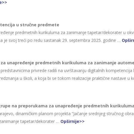
je>>
etencija u stručne predmete
đenje predmetnih kurikuluma za zanimanje tapetar/dekorater u okvi
ržala je svoj treći po redu sastanak 29. septembra 2025. godine …
Opšir
 za unapređenje predmetnih kurikuluma za zanimanje autome
predstavnicima privrede radili na uvrštavanju digitalnih kompetencij
edznanja u školi, a koja bi se tokom realizacije praktične nastave u
grupe na preporukama za unapređenje predmetnih kurikuluma
ajevo, dinamičkim planom projekta “Jačanje srednjeg stručnog obrazova
 zanimanje tapetar/dekorater …
Opširnije>>