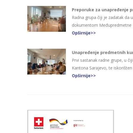
Preporuke za unapređenje p
Radna grupa čiji je zadatak da
dokumentom Međupredmetne digit
Opširnije>>
Unapređenje predmetnih kur
Prvi sastanak radne grupe, u čij
Kantona Sarajevo, te iskorišten
Opširnije>>