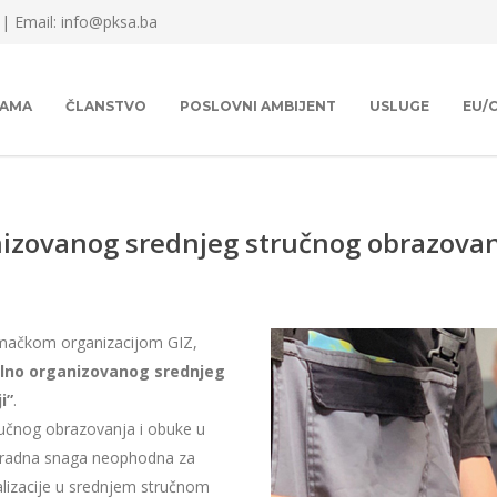
 |
Email: info@pksa.ba
NAMA
ČLANSTVO
POSLOVNI AMBIJENT
USLUGE
EU/
anizovanog srednjeg stručnog obrazova
emačkom organizacijom GIZ,
alno organizovanog srednjeg
i”
.
tručnog obrazovanja i obuke u
na radna snaga neophodna za
talizacije u srednjem stručnom