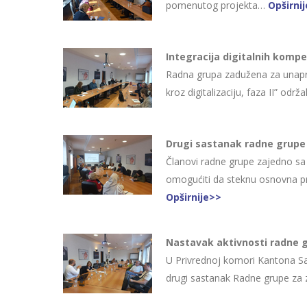
pomenutog projekta…
Opširni
Integracija digitalnih komp
Radna grupa zadužena za unapre
kroz digitalizaciju, faza II” od
Drugi sastanak radne grupe
Članovi radne grupe zajedno sa 
omogućiti da steknu osnovna pr
Opširnije>>
Nastavak aktivnosti radne 
U Privrednoj komori Kantona Sar
drugi sastanak Radne grupe za