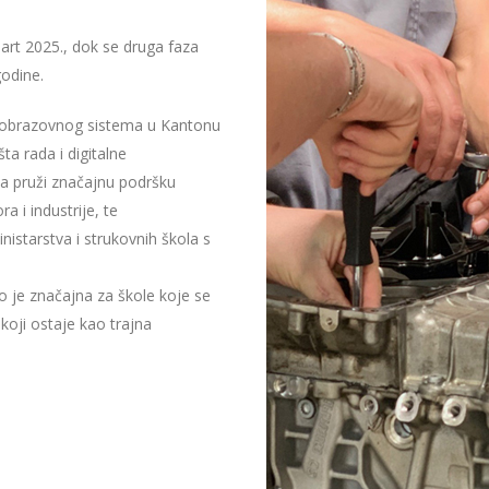
mart 2025., dok se druga faza
godine.
u obrazovnog sistema u Kantonu
ta rada i digitalne
a pruži značajnu podršku
a i industrije, te
istarstva i strukovnih škola s
 je značajna za škole koje se
oji ostaje kao trajna