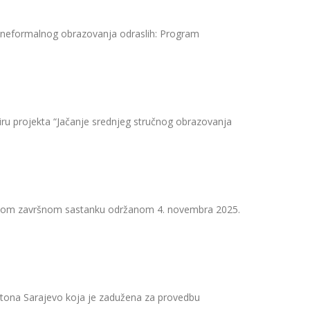
 neformalnog obrazovanja odraslih: Program
ru projekta “Jačanje srednjeg stručnog obrazovanja
svom završnom sastanku održanom 4. novembra 2025.
ntona Sarajevo koja je zadužena za provedbu