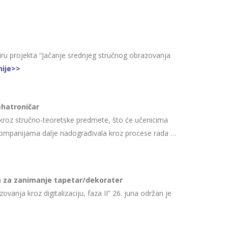
ru projekta “Jačanje srednjeg stručnog obrazovanja
nije>>
hatroničar
a kroz stručno-teoretske predmete, što će učenicima
 kompanijama dalje nadograđivala kroz procese rada …
 za zanimanje tapetar/dekorater
nja kroz digitalizaciju, faza II” 26. juna održan je