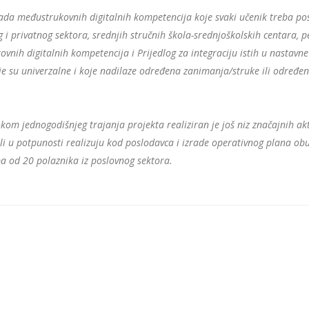
izrada međustrukovnih digitalnih kompetencija koje svaki učenik treba p
 i privatnog sektora, srednjih stručnih škola-srednjoškolskih centara, p
nih digitalnih kompetencija i Prijedlog za integraciju istih u nastavne
oje su univerzalne i koje nadilaze određena zanimanja/struke ili određene 
om jednogodišnjeg trajanja projekta realiziran je još niz značajnih akt
 ili u potpunosti realizuju kod poslodavca i izrade operativnog plana 
a od 20 polaznika iz poslovnog sektora.