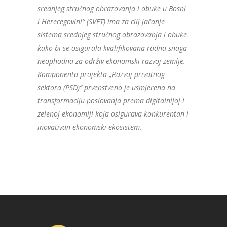
srednjeg stručnog obrazovanja i obuke u Bosni
i Herecegovini“ (SVET) ima za cilj jačanje
sistema srednjeg stručnog obrazovanja i obuke
kako bi se osigurala kvalifikovana radna snaga
neophodna za održiv ekonomski razvoj zemlje.
Komponenta projekta „Razvoj privatnog
sektora (PSD)“ prvenstveno je usmjerena na
transformaciju poslovanja prema digitalnijoj i
zelenoj ekonomiji koja osigurava konkurentan i
inovativan ekonomski ekosistem.