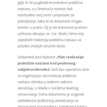
gdje bi isti pogledali koordinatori praktične
nastave, a u fimama bi mentori dali
eventualno svoj osvrt i preporuke za
poboljšanje, kako bi se dokument mogao
koristio u praksi. Cilj je da dokument postane
unificiran obrazac za sve škole i firme koji
zajednički realiziraju praktičnu nastavu za
učenike srednjih stručnih škola.
Dokument pod nazivom „
Plan realizacije
praktične nastave kod poslovnog
subjekta/obrtnika
“ služi kao operativni okvir
za organizaciju i provođenje praktične
nastave učenika u realnom radnom
okruženju, u skladu s načelima dualnog
obrazovanja. Svrha dokumenta je osigurati
usklađenost praktičnog obrazovanja sa
obrazovnim standardima i potrebama tržišta