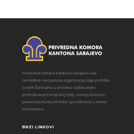
Privredna komora Kantona Sarajevo kao
nevladina i nezavisna organizacija daje podršku
svojim članicama u procesu stabilizacije i
pridruživanja Europskoj Uniji, razvoju biznisa i
povećanju konkurentske sposobnosti u zemlji i
inozemstvu.
BRZI LINKOVI