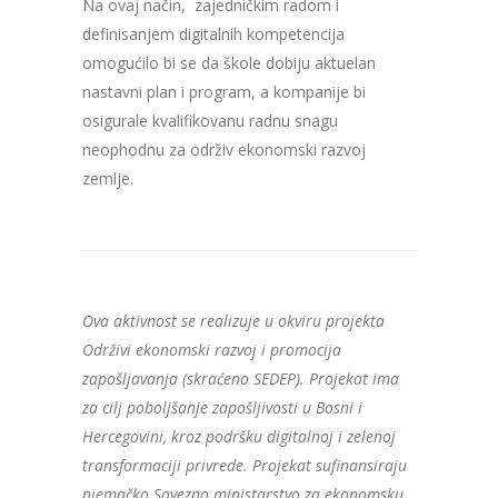
Na ovaj način, zajedničkim radom i
definisanjem digitalnih kompetencija
omogućilo bi se da škole dobiju aktuelan
nastavni plan i program, a kompanije bi
osigurale kvalifikovanu radnu snagu
neophodnu za održiv ekonomski razvoj
zemlje.
Ova aktivnost se realizuje u okviru projekta
Održivi ekonomski razvoj i promocija
zapošljavanja (skraćeno SEDEP). Projekat ima
za cilj poboljšanje zapošljivosti u Bosni i
Hercegovini, kroz podršku digitalnoj i zelenoj
transformaciji privrede. Projekat sufinansiraju
njemačko Savezno ministarstvo za ekonomsku