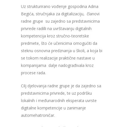
Uz strukturirano vođenje gospodina Adina
Begića, stručnjaka za digitalizaciju, članovi
radne grupe su zajedno sa predstavnicima
privrede radilli na uvrštavanju digitalnih
kompetencija kroz stručno-teoretske
predmete, što će učenicima omogućiti da
steknu osnovna predznanja u školi, a koja bi
se tokom realizacije praktične nastave u
kompanijama dalje nadograđivala kroz
procese rada.
Cilj djelovanja radne grupe je da zajedno sa
predstavnicima privrede, te uz podršku
lokalnih i međunarodnih eksperata uvrste
digitalne kompetencije u zanimanje
automehatroničar.