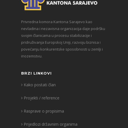
Privredna komora Kantona Sarajevo kao
nevladina i nezavisna organizacija daje podršku
svojim članicama u procesu stabilizacije i
pridruživanja Europskoj Uniji, razvoju biznisa i
povećanju konkurentske sposobnosti u zemlji i
inozemstvu.
BRZI LINKOVI
Kako postati član
Projekti / reference
Rasprave o propisima
Prijedlozi državnim organima