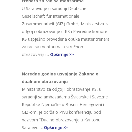
trenera za rad sa mentorima
U Sarajevu je u saradnji Deutsche
Gesellschaft für Internationale
Zusammenarbeit (GIZ) GmbH, Ministarstva za
odgoj i obrazovanje u KS i Privredne komore
KS uspješno provedena obuka master trenera
za rad sa mentorima u stručnom
obrazovanju…
Opširnije>>
Naredne godine usvajanje Zakona o
dualnom obrazovanju
Ministarstvo za odgoj i obrazovanje KS, u
saradnji sa ambasadama Švicarske i Savezne
Republike Njemačke u Bosni i Hercegovini i
GIZ-om, je održalo Prvu konferenciju pod
nazivom “Dualno obrazovanje u Kantonu
Sarajevo….
Opširnije>>