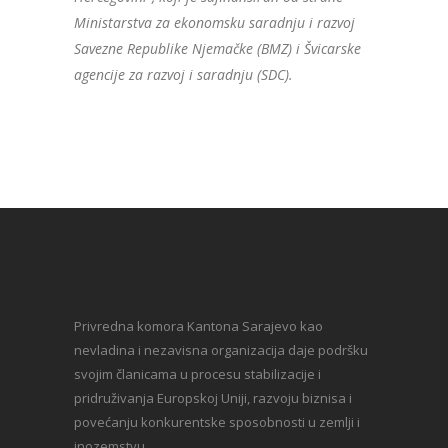
Ministarstva za ekonomsku saradnju i razvoj
Savezne Republike Njemačke (BMZ) i Švicarske
agencije za razvoj i saradnju (SDC)
.
Privredna komora Kantona Sarajevo kao
nevladina i nezavisna organizacija daje podršku
svojim članicama u procesu stabilizacije i
pridruživanja Europskoj Uniji, razvoju biznisa i
povećanju konkurentske sposobnosti u zemlji i
inozemstvu.