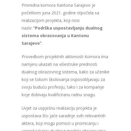
Privredna komora Kantona Sarajevo je
početkom juna 2021. godine otpočela sa
realizacijom projekta, koji nosi
naziv:
“Podrška uspostavljanju dualnog
sistema obrazovanja u Kantonu
Sarajevo”
.
Provedbom projektnih aktivnosti Komora ima
namjeru ukazati na višestruke prednosti
dualnog obrazovnog sistema, kako za učenike
koji se tokom školovanja osposobljavaju za
svoju buduću profesiju, tako i za kompanije
koje dobivaju kvalificiranu radnu snagu.
Uvjet za uspješnu realizaciju projekta je
uspostava što jače saradnje svih relevantnih
aktera, koji mogu pomoći u promicanju i
uspostavljanju dualnog modela obrazovanja.