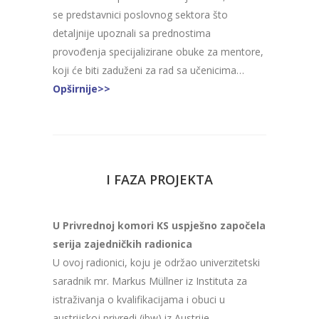
se predstavnici poslovnog sektora što
detaljnije upoznali sa prednostima
provođenja specijalizirane obuke za mentore,
koji će biti zaduženi za rad sa učenicima…
Opširnije>>
I FAZA PROJEKTA
U Privrednoj komori KS uspješno započela
serija zajedničkih radionica
U ovoj radionici, koju je održao univerzitetski
saradnik mr. Markus Müllner iz Instituta za
istraživanja o kvalifikacijama i obuci u
austrijskoj privredi (ibw) iz Austrije,