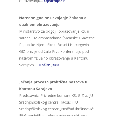
obrazovanju…
Opširnije>>
Naredne godine usvajanje Zakona o
dualnom obrazovanju
Ministarstvo za odgoj i obrazovanje KS, u
saradnji sa ambasadama Švicarske i Savezne
Republike Njemačke u Bosni i Hercegovini i
GIZ-om, je održalo Prvu konferenciju pod
nazivom “Dualno obrazovanje u Kantonu
Sarajevo….
Opširnije>>
Jačanje procesa praktične nastave u
Kantonu Sarajevo
Predstavnici Privredne komore KS, GIZ-a, JU
Srednjoškolskog centra Hadžići i JU
Srednjoškolskog centar „Nedžad Ibrišimović“
Ilijaš posjetili su tokom mjeseca oktobra