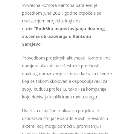
Privredna komora Kantona Sarajevo je
početkom juna 2021. godine otpočela sa
realizacijom projekta, koji nosi
naziv:
“Podrška uspostavljanju dualnog
sistema obrazovanja u Kantonu
Sarajevo”
.
Provedbom projektnih aktivnosti Komora ima
namjeru ukazati na višestruke prednosti
dualnog obrazovnog sistema, kako za učenike
koji se tokom školovanja osposobljavaju za
svoju buduću profesiju, tako i za kompanije
koje dobivaju kvalificiranu radnu snagu.
Uvjet za uspješnu realizaciju projekta je
uspostava što jače saradnje svih relevantnih
aktera, koji mogu pomoći u promicanju i
uspostavljanju dualnog modela obrazovanja.