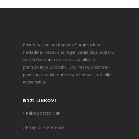
Privredna komora Kantona Sarajevo kao
nevladina i nezavisna organizacija daje podršku
svojim članicama u procesu stabilizacije i
pridruživanja Europskoj Uniji, razvoju biznisa i
povećanju konkurentske sposobnosti u zemlji i
inozemstvu.
BRZI LINKOVI
Kako postati član
Projekti / reference