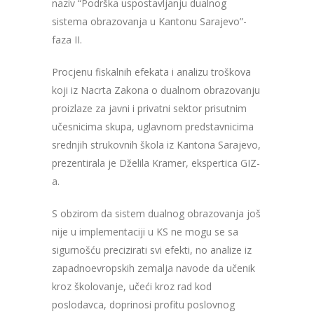
naziv
“
Podrška uspostavljanju dualnog
sistema obrazovanja u Kantonu Sarajevo”-
faza II.
Procjenu fiskalnih efekata i analizu troškova
koji iz Nacrta Zakona o dualnom obrazovanju
proizlaze za javni i privatni sektor prisutnim
učesnicima skupa, uglavnom predstavnicima
srednjih strukovnih škola iz Kantona Sarajevo,
prezentirala je
Dželila Kramer, ekspertica GIZ-
a
.
S obzirom da sistem dualnog obrazovanja još
nije u implementaciji u KS ne mogu se sa
sigurnošću precizirati svi efekti, no analize iz
zapadnoevropskih zemalja navode da učenik
kroz školovanje, uče
ć
i kroz rad kod
poslodavca, doprinosi profitu poslovnog