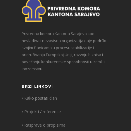
Privredna komora Kantona Sarajevo kao
nevladina i nezavisna organizacija daje podršku
svojim članicama u procesu stabilizacije i
pridruživanja Europskoj Uniji, razvoju biznisa i
povećanju konkurentske sposobnosti u zemlji i
inozemstvu.
BRZI LINKOVI
Kako postati član
Projekti / reference
Rasprave o propisima