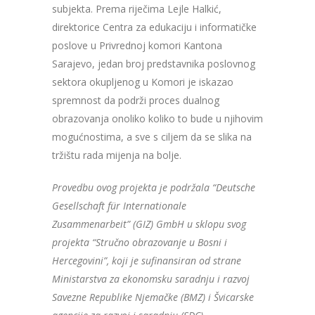
subjekta. Prema riječima Lejle Halkić,
direktorice Centra za edukaciju i informatičke
poslove u Privrednoj komori Kantona
Sarajevo, jedan broj predstavnika poslovnog
sektora okupljenog u Komori je iskazao
spremnost da podrži proces dualnog
obrazovanja onoliko koliko to bude u njihovim
mogućnostima, a sve s ciljem da se slika na
tržištu rada mijenja na bolje.
Provedbu ovog projekta je podržala “Deutsche
Gesellschaft für Internationale
Zusammenarbeit” (GIZ) GmbH u sklopu svog
projekta “Stručno obrazovanje u Bosni i
Hercegovini”, koji je sufinansiran od strane
Ministarstva za ekonomsku saradnju i razvoj
Savezne Republike Njemačke (BMZ) i Švicarske