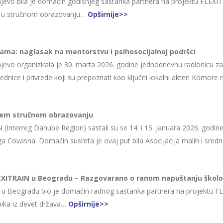
evo bila je domaćin godišnjeg sastanka partnera na projektu FLEXI
e u stručnom obrazovanju…
Opširnije>>
lama: naglasak na mentorstvu i psihosocijalnoj podršci
vo organizirala je 30. marta 2026. godine jednodnevnu radionicu za j
jednice i privrede koji su prepoznati kao ključni lokalni akteri Komo
jem stručnom obrazovanju
N (Interreg Danube Region) sastali su se 14. i 15. januara 2026. go
ga Covasna. Domaćin susreta je ovaj put bila Asocijacija malih i sr
LEXITRAIN u Beogradu – Razgovarano o ranom napuštanju škol
a u Beogradu bio je domaćin radnog sastanka partnera na projektu FL
nika iz devet država…
Opširnije>>