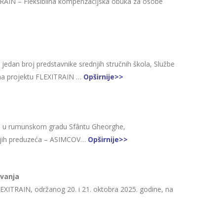
TRAIN – Fleksibilna kompenzacijska obuka za osobe
edan broj predstavnike srednjih stručnih škola, Službe
re na projektu FLEXITRAIN …
Opširnije>>
dine u rumunskom gradu Sfântu Gheorghe,
ednjih preduzeća – ASIMCOV…
Opširnije>>
ovanja
EXITRAIN, održanog 20. i 21. oktobra 2025. godine, na