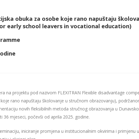
cijska obuka za osobe koje rano napuštaju školova
r early school leavers in vocational education)
ogramme
godine
a na projektu pod nazivom FLEXITRAN Flexible disadvantage compensa
 koje rano napuštaju školovanje u stručnom obrazovanju), podržanom
lementaciju novih fleksibilnih metoda stručnog obrazovanja u Dunavs
i 36 mjeseci, počevši od aprila 2025. godine.
diseminaciju, iniciranje promjena u institucionalnim okvirima i primjen