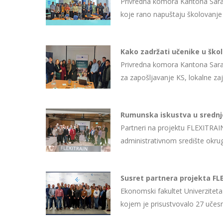
Privredna komora Kantona Saraj
koje rano napuštaju školovanj
Kako zadržati učenike u ško
Privredna komora Kantona Saraje
za zapošljavanje KS, lokalne za
Rumunska iskustva u sredn
Partneri na projektu FLEXITRAI
administrativnom središte okru
Susret partnera projekta F
Ekonomski fakultet Univerzitet
kojem je prisustvovalo 27 učes