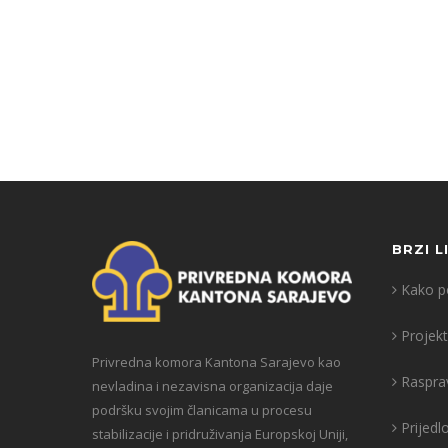
BRZI L
Kako po
Projekt
Privredna komora Kantona Sarajevo kao
Raspra
nevladina i nezavisna organizacija daje
podršku svojim članicama u procesu
Prijedl
stabilizacije i pridruživanja Europskoj Uniji,