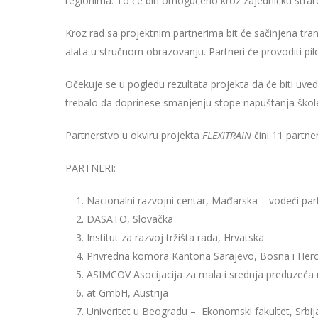
regionima. To će biti omogućeno kroz zajedničku strateg
Kroz rad sa projektnim partnerima bit će sačinjena tran
alata u stručnom obrazovanju. Partneri će provoditi pilo
Očekuje se u pogledu rezultata projekta da će biti uveden
trebalo da doprinese smanjenju stope napuštanja ško
Partnerstvo u okviru projekta
FLEXITRAIN
čini 11 partner
PARTNERI:
Nacionalni razvojni centar, Mađarska – vodeći par
DASATO, Slovačka
Institut za razvoj tržišta rada, Hrvatska
Privredna komora Kantona Sarajevo, Bosna i Her
ASIMCOV Asocijacija za mala i srednja preduzeća
at GmbH, Austrija
Univeritet u Beogradu – Ekonomski fakultet, Srbij