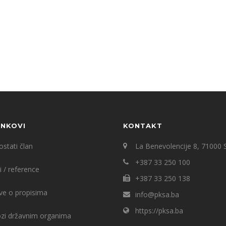
INKOVI
KONTAKT
stati član
La Benevolencije 8, 71000 
+387 33 250 100
i / reference
+387 33 250 138
ve o propisima
info@pksa.ba
https://pksa.ba
ozi državnim organima