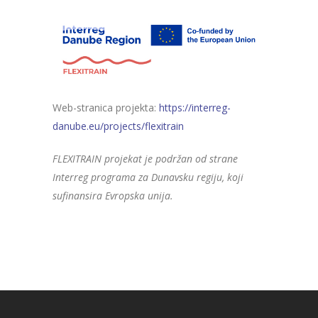
Web-stranica projekta:
https://interreg-
danube.eu/projects/flexitrain
FLEXITRAIN projekat je podržan od strane
Interreg programa za Dunavsku regiju, koji
sufinansira Evropska unija.