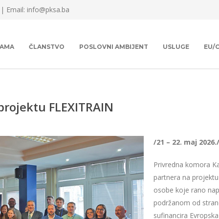
 |
Email: info@pksa.ba
NAMA
ČLANSTVO
POSLOVNI AMBIJENT
USLUGE
EU/
 projektu FLEXITRAIN
/21 – 22. maj 2026.
Privredna komora Ka
partnera na projekt
osobe koje rano nap
podržanom od strane
sufinancira Evropska