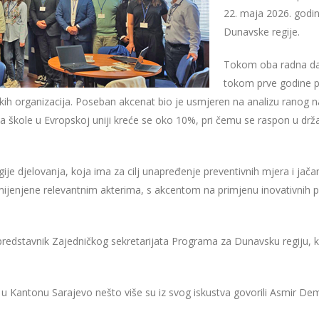
22. maja 2026. godin
Dunavske regije.
Tokom oba radna da
tokom prve godine p
tnerskih organizacija. Poseban akcenat bio je usmjeren na analizu rano
ja škole u Evropskoj uniji kreće se oko 10%, pri čemu se raspon u dr
egije djelovanja, koja ima za cilj unapređenje preventivnih mjera i jač
ijenjene relevantnim akterima, s akcentom na primjenu inovativnih pri
predstavnik Zajedničkog sekretarijata Programa za Dunavsku regiju, ko
Kantonu Sarajevo nešto više su iz svog iskustva govorili Asmir Demi