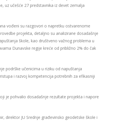
e, uz učešće 27 predstavnika iz devet zemalja
na vođeni su razgovori o napretku ostvarenome
rovedbe projekta, detaljno su analizirane dosadašnje
g napuštanja škole, kao društveno važnog problema u
žavama Dunavske regije kreće od približno 2% do čak
anje podrške učenicima u riziku od napuštanja
stupa i razvoj kompetencija potrebnih za efikasniji
ji je pohvalio dosadašnje rezultate projekta i napore
r, direktor JU Srednje građevinsko geodetske škole i