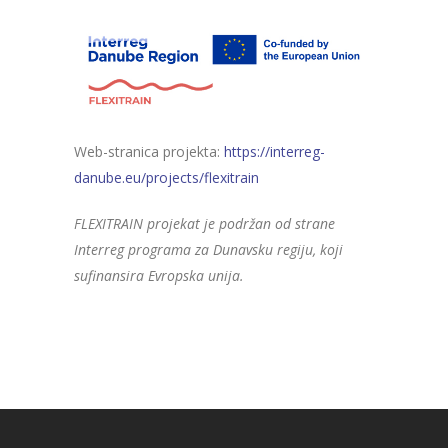
Web-stranica projekta:
https://interreg-
danube.eu/projects/flexitrain
FLEXITRAIN projekat je podržan od strane
Interreg programa za Dunavsku regiju, koji
sufinansira Evropska unija.