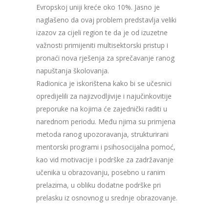
Evropskoj uniji kreće oko 10%. Jasno je
naglašeno da ovaj problem predstavlja veliki
izazov za cijeli region te da je od izuzetne
važnosti primijeniti multisektorski pristup i
pronaći nova rješenja za sprečavanje ranog
napuštanja školovanja.
Radionica je iskorištena kako bi se učesnici
opredijelili za najizvodljivije i najučinkovitije
preporuke na kojima će zajednički raditi u
narednom periodu. Među njima su primjena
metoda ranog upozoravanja, strukturirani
mentorski programi i psihosocijalna pomoć,
kao vid motivacije i podrške za zadržavanje
učenika u obrazovanju, posebno u ranim
prelazima, u obliku dodatne podrške pri
prelasku iz osnovnog u srednje obrazovanje.