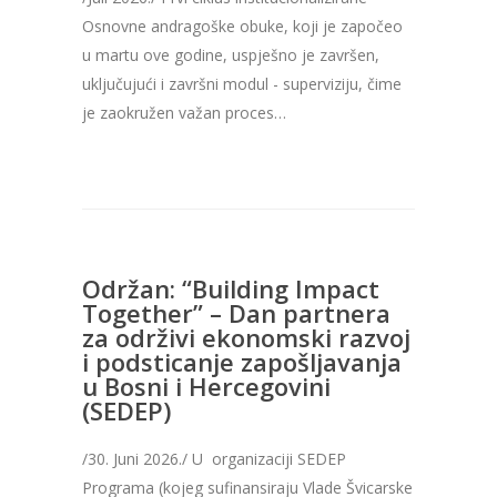
Osnovne andragoške obuke, koji je započeo
u martu ove godine, uspješno je završen,
uključujući i završni modul - superviziju, čime
je zaokružen važan proces…
Održan: “Building Impact
Together” – Dan partnera
za održivi ekonomski razvoj
i podsticanje zapošljavanja
u Bosni i Hercegovini
(SEDEP)
/30. Juni 2026./ U organizaciji SEDEP
Programa (kojeg sufinansiraju Vlade Švicarske