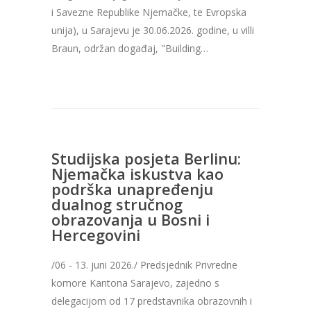
i Savezne Republike Njemačke, te Evropska
unija), u Sarajevu je 30.06.2026. godine, u villi
Braun, održan događaj, "Building…
Studijska posjeta Berlinu:
Njemačka iskustva kao
podrška unapređenju
dualnog stručnog
obrazovanja u Bosni i
Hercegovini
/06 - 13. juni 2026./ Predsjednik Privredne
komore Kantona Sarajevo, zajedno s
delegacijom od 17 predstavnika obrazovnih i