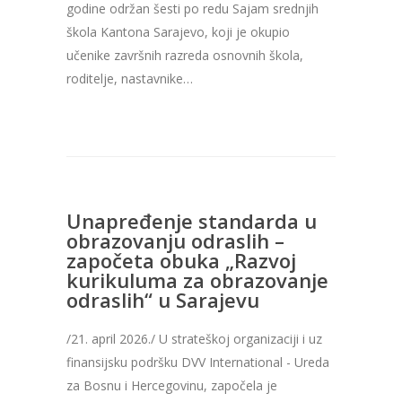
godine održan šesti po redu Sajam srednjih
škola Kantona Sarajevo, koji je okupio
učenike završnih razreda osnovnih škola,
roditelje, nastavnike…
Unapređenje standarda u
obrazovanju odraslih –
započeta obuka „Razvoj
kurikuluma za obrazovanje
odraslih“ u Sarajevu
/21. april 2026./ U strateškoj organizaciji i uz
finansijsku podršku DVV International - Ureda
za Bosnu i Hercegovinu, započela je