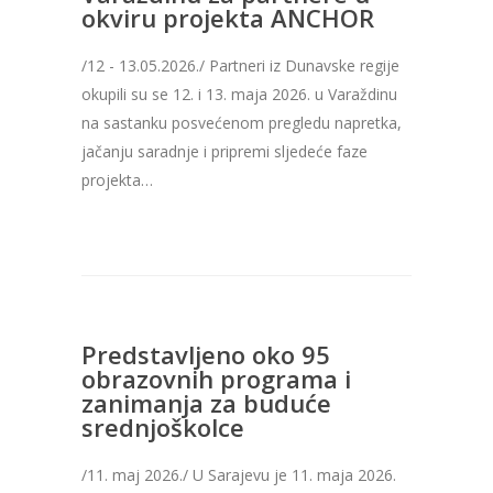
okviru projekta ANCHOR
/12 - 13.05.2026./ Partneri iz Dunavske regije
okupili su se 12. i 13. maja 2026. u Varaždinu
na sastanku posvećenom pregledu napretka,
jačanju saradnje i pripremi sljedeće faze
projekta…
Predstavljeno oko 95
obrazovnih programa i
zanimanja za buduće
srednjoškolce
/11. maj 2026./ U Sarajevu je 11. maja 2026.