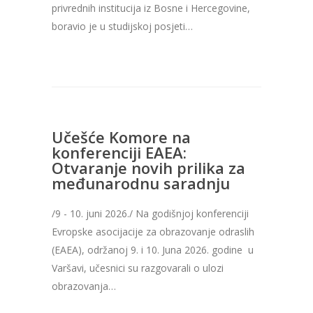
privrednih institucija iz Bosne i Hercegovine,
boravio je u studijskoj posjeti…
Učešće Komore na
konferenciji EAEA:
Otvaranje novih prilika za
međunarodnu saradnju
/9 - 10. juni 2026./ Na godišnjoj konferenciji
Evropske asocijacije za obrazovanje odraslih
(EAEA), održanoj 9. i 10. Juna 2026. godine u
Varšavi, učesnici su razgovarali o ulozi
obrazovanja…