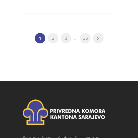
1
2
3
...
36
Privredna komora Kantona Sarajevo kao