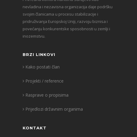
nevladina i nezavisna organizacija daje podršku
svojim članicama u procesu stabilizacije i
pridruživanja Europskoj Uniji, razvoju biznisa i
povećanju konkurentske sposobnosti u zemlji i
inozemstvu.
BRZI LINKOVI
Kako postati član
Projekti / reference
Rasprave o propisima
Prijedlozi državnim organima
KONTAKT