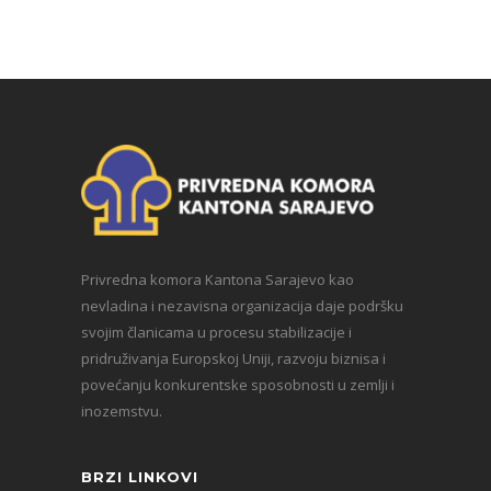
Privredna komora Kantona Sarajevo kao
nevladina i nezavisna organizacija daje podršku
svojim članicama u procesu stabilizacije i
pridruživanja Europskoj Uniji, razvoju biznisa i
povećanju konkurentske sposobnosti u zemlji i
inozemstvu.
BRZI LINKOVI