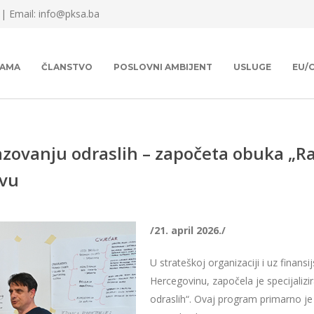
 |
Email: info@pksa.ba
NAMA
ČLANSTVO
POSLOVNI AMBIJENT
USLUGE
EU/
zovanju odraslih – započeta obuka „R
evu
/21. april 2026./
U strateškoj organizaciji i uz finan
Hercegovinu, započela je specijaliz
odraslih“. Ovaj program primarno j