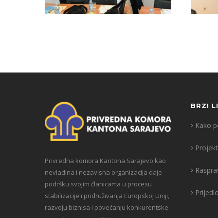
BRZI L
Kako po
Projekt
Privredna komora Kantona Sarajevo kao
Raspra
nevladina i nezavisna organizacija daje
podršku svojim članicama u procesu
Prijedl
stabilizacije i pridruživanja Europskoj Uniji,
razvoju biznisa i povećanju konkurentske