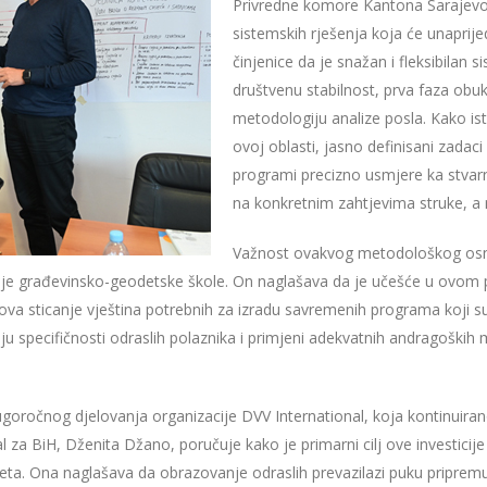
Privredne komore Kantona Sarajevo, 
sistemskih rješenja koja će unaprije
činjenice da je snažan i fleksibilan
društvenu stabilnost, prva faza obuke
metodologiju analize posla. Kako isti
ovoj oblasti, jasno definisani zadac
programi precizno usmjere ka stvar
na konkretnim zahtjevima struke, a
Važnost ovakvog metodološkog osna
ednje građevinsko-geodetske škole. On naglašava da je učešće u ov
va sticanje vještina potrebnih za izradu savremenih programa koji 
 specifičnosti odraslih polaznika i primjeni adekvatnih andragoških m
ugoročnog djelovanja organizacije DVV International, koja kontinuira
l za BiH, Dženita Džano, poručuje kako je primarni cilj ove investicij
a. Ona naglašava da obrazovanje odraslih prevazilazi puku pripremu 