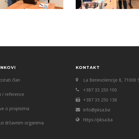
INKOVI
KONTAKT
stati član
La Benevolencije 8, 71000 
+387 33 250 100
i / reference
+387 33 250 138
ve o propisima
info@pksa.ba
https://pksa.ba
ozi državnim organima