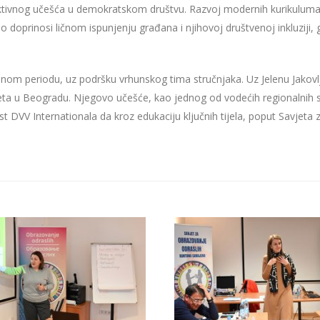
i aktivnog učešća u demokratskom društvu. Razvoj modernih kurikulum
doprinosi ličnom ispunjenju građana i njihovoj društvenoj inkluziji, g
nom periodu, uz podršku vrhunskog tima stručnjaka. Uz Jelenu Jakovljev
teta u Beogradu. Njegovo učešće, kao jednog od vodećih regionalnih s
 DVV Internationala da kroz edukaciju ključnih tijela, poput Savjeta 