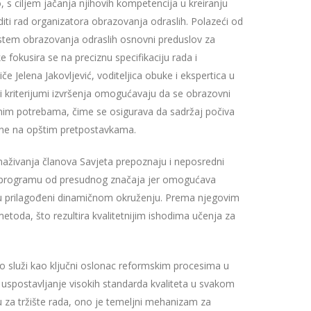
s ciljem jačanja njihovih kompetencija u kreiranju
diti rad organizatora obrazovanja odraslih. Polazeći od
 sistem obrazovanja odraslih osnovni preduslov za
 fokusira se na preciznu specifikaciju rada i
če Jelena Jakovljević, voditeljica obuke i ekspertica u
i i kriterijumi izvršenja omogućavaju da se obrazovni
nim potrebama, čime se osigurava da sadržaj počiva
 ne na opštim pretpostavkama.
živanja članova Savjeta prepoznaju i neposredni
om programu od presudnog značaja jer omogućava
su prilagođeni dinamičnom okruženju. Prema njegovim
etoda, što rezultira kvalitetnijim ishodima učenja za
no služi kao ključni oslonac reformskim procesima u
e uspostavljanje visokih standarda kvaliteta u svakom
za tržište rada, ono je temeljni mehanizam za