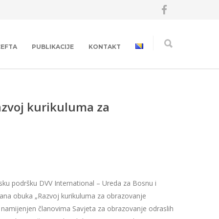
CEFTA
PUBLIKACIJE
KONTAKT
azvoj kurikuluma za
sijsku podršku DVV International – Ureda za Bosnu i
irana obuka „Razvoj kurikuluma za obrazovanje
e namijenjen članovima Savjeta za obrazovanje odraslih