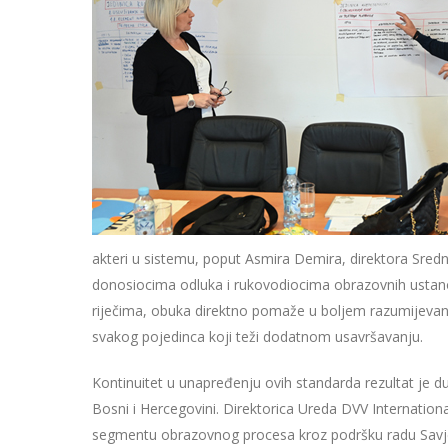
akteri u sistemu, poput Asmira Demira, direktora Sr
donosiocima odluka i rukovodiocima obrazovnih ustano
riječima, obuka direktno pomaže u boljem razumijevanju
svakog pojedinca koji teži dodatnom usavršavanju.
Kontinuitet u unapređenju ovih standarda rezultat je d
Bosni i Hercegovini. Direktorica Ureda DVV Internationa
segmentu obrazovnog procesa kroz podršku radu Savjet