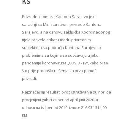
KS
Privredna komora Kantona Sarajevo je u
saradnji sa Ministarstvom privrede Kantona
Sarajevo, a na osnovu zaključka Koordinacionog
tijela provela anketu među privrednim
subjektima sa područja Kantona Sarajevo o
problemima sa kojima se suočavaju u jeku
pandemije koronavirusa „COVID -19“, kako bi se
što prije pronašla rješenja za prvu pomoć
privredi.
Najznačajniji rezultati ovog istraživanja su npr. da
p
rocjenjeni gubici za period april-juni 2020. u
odnosu na isti period 2019. iznose 216.934.514,00
KM