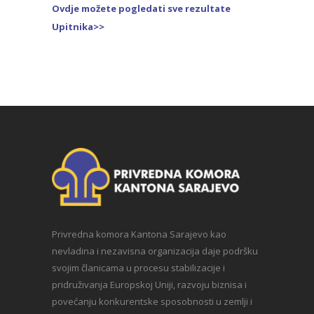
Ovdje možete pogledati sve rezultate
Upitnika>>
Privredna komora Kantona Sarajevo kao
nevladina i nezavisna organizacija daje podršku
svojim članicama u procesu stabilizacije i
pridruživanja Europskoj Uniji, razvoju biznisa i
povećanju konkurentske sposobnosti u zemlji i