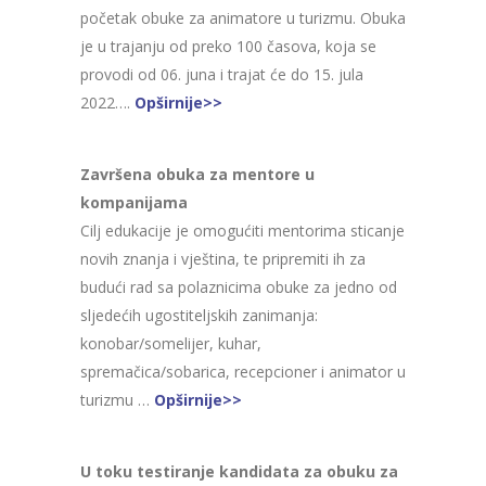
početak obuke za animatore u turizmu. Obuka
je u trajanju od preko 100 časova, koja se
provodi od 06. juna i trajat će do 15. jula
2022….
Opširnije>>
Završena obuka za mentore u
kompanijama
Cilj edukacije je omogućiti mentorima sticanje
novih znanja i vještina, te pripremiti ih za
budući rad sa polaznicima obuke za jedno od
sljedećih ugostiteljskih zanimanja:
konobar/somelijer, kuhar,
spremačica/sobarica, recepcioner i animator u
turizmu …
Opširnije>>
U toku testiranje kandidata za obuku za