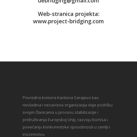
uebridging@gmail.com
Web-stranica projekta:
www.project-bridging.com
Privredna komora Kantona Sarajevo kao
nevladina i nezavisna organizacija daje podršku
svojim članicama u procesu stabilizacije i
pridruživanja Europskoj Uniji, razvoju biznisa i
povećanju konkurentske sposobnosti u zemlji i
inozemstvu.