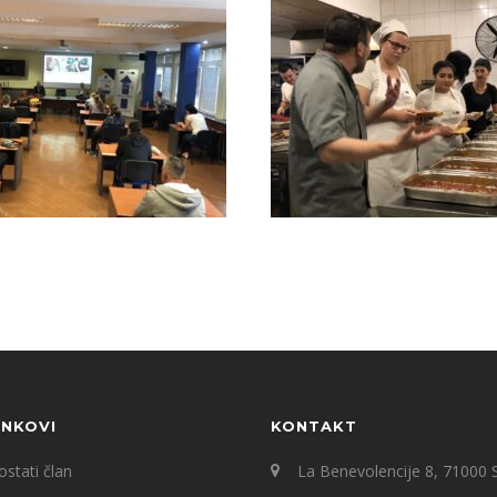
INKOVI
KONTAKT
stati član
La Benevolencije 8, 71000 