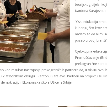
teorijskog dijela, ko
Kantona Sarajevo, dok
“Ovu edukaciju smat
kuhanju, što kroz pr
nadam se da bi mi se
posao u ovoj branši”
Cjelokupna edukacija
Premošćavanje (Bridgi
prekogranične sarad
tao kao rezultat nastojanja prekograničnih partnera da, u okviru svoj
di u Zlatiborskom okrugu i Kantonu Sarajevo. Partneri na projektu su 
 demokratiju i Ekonomska škola Užice iz Srbije.