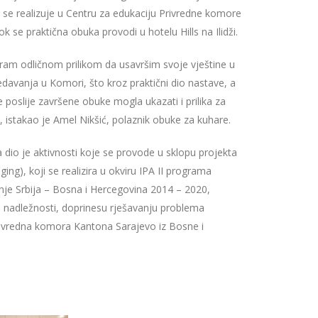
ji se realizuje u Centru za edukaciju Privredne komore
 se praktična obuka provodi u hotelu Hills na Ilidži.
ram odličnom prilikom da usavršim svoje vještine u
edavanja u Komori, što kroz praktični dio nastave, a
 poslije završene obuke mogla ukazati i prilika za
, istakao je Amel Nikšić, polaznik obuke za kuhare.
 dio je aktivnosti koje se provode u sklopu projekta
ng), koji se realizira u okviru IPA II programa
nje Srbija – Bosna i Hercegovina 2014 – 2020,
ih nadležnosti, doprinesu rješavanju problema
Privredna komora Kantona Sarajevo iz Bosne i