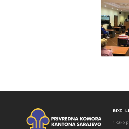
BRZI L
Kako po