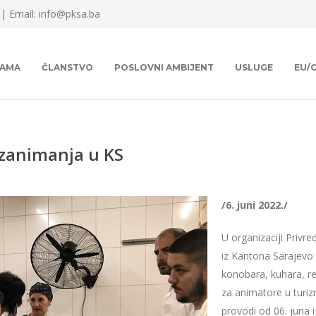
 |
Email: info@pksa.ba
NAMA
ČLANSTVO
POSLOVNI AMBIJENT
USLUGE
EU/
 zanimanja u KS
/6. juni 2022./
U organizaciji Priv
iz Kantona Sarajevo
konobara, kuhara, re
za animatore u turiz
provodi od 06. juna i