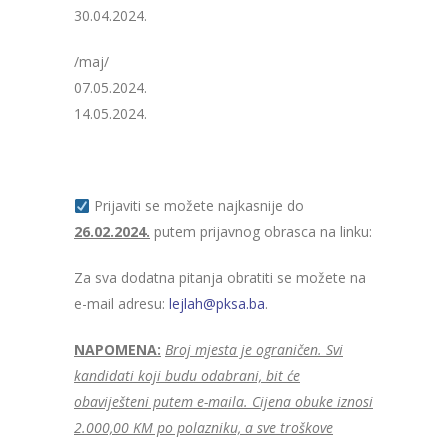
30.04.2024.
/maj/
07.05.2024.
14.05.2024.
Prijaviti se možete najkasnije do
26.02.2024.
putem prijavnog obrasca na linku:
Za sva dodatna pitanja obratiti se možete na
e-mail adresu:
lejlah@pksa.ba
.
NAPOMENA:
Broj mjesta je ograničen. Svi
kandidati koji budu odabrani, bit će
obaviješteni putem e-maila. Cijena obuke iznosi
2.000,00 KM po polazniku, a sve troškove