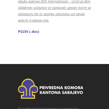
obuke pokriva DVV International – Ured za BiH.
Odabrani polaznici će potpisati ugovor kojim se
obavezuju da će ukoliko odustanu od obuke
pokriti troškove iste.
POZIV (.doc)
Privredna komora Kantona Sarajevo kao