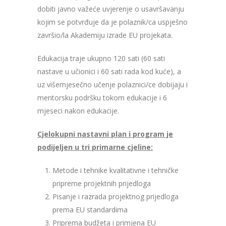
dobiti javno važeće uvjerenje o usavršavanju
kojim se potvrđuje da je polaznik/ca uspješno
završio/la Akademiju izrade EU projekata.
Edukacija traje ukupno 120 sati (60 sati
nastave u učionici i 60 sati rada kod kuće), a
uz višemjesečno učenje polaznici/ce dobijaju i
mentorsku podršku tokom edukacije i 6
mjeseci nakon edukacije.
Cjelokupni nastavni plan i program je
podijeljen u tri primarne cjeline:
Metode i tehnike kvalitativne i tehničke
pripreme projektnih prijedloga
Pisanje i razrada projektnog prijedloga
prema EU standardima
Priprema budžeta i primjena EU