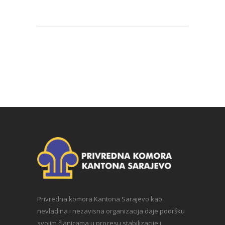
Privredna komora Kantona Sarajevo kao
nevladina i nezavisna organizacija daje podršku
svojim članicama u procesu stabilizacije i