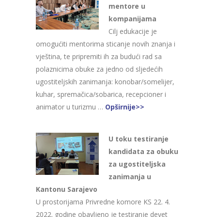
mentore u
kompanijama
Cilj edukacije je
omogućiti mentorima sticanje novih znanja i
vještina, te pripremiti ih za budući rad sa
polaznicima obuke za jedno od sljedećih
ugostiteljskih zanimanja: konobar/somelijer,
kuhar, spremačica/sobarica, recepcioner i
animator u turizmu …
Opširnije>>
U toku testiranje
kandidata za obuku
za ugostiteljska
zanimanja u
Kantonu Sarajevo
U prostorijama Privredne komore KS 22. 4.
2022. godine obavljeno je testiranje devet