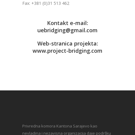
Fax: +381 (0)31 513 462
Kontakt e-mail:
uebridging@gmail.com
Web-stranica projekta:
www.project-bridging.com
Privredna komora Kantona Sarajevo kao
nevladina i nezavisna organizacija daje podršku