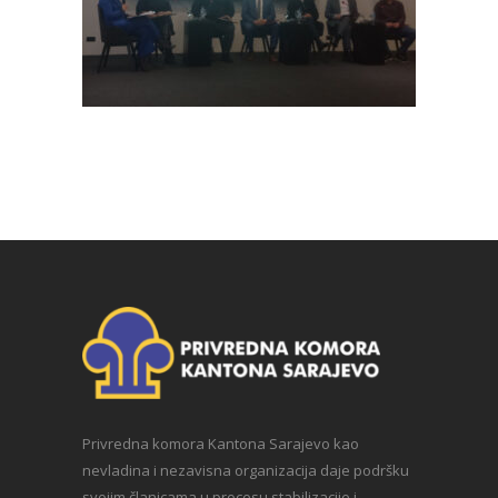
Privredna komora Kantona Sarajevo kao
nevladina i nezavisna organizacija daje podršku
svojim članicama u procesu stabilizacije i