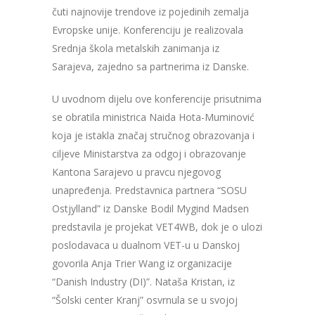
čuti najnovije trendove iz pojedinih zemalja
Evropske unije. Konferenciju je realizovala
Srednja škola metalskih zanimanja iz
Sarajeva, zajedno sa partnerima iz Danske.
U uvodnom dijelu ove konferencije prisutnima
se obratila ministrica Naida Hota-Muminović
koja je istakla značaj stručnog obrazovanja i
ciljeve Ministarstva za odgoj i obrazovanje
Kantona Sarajevo u pravcu njegovog
unapređenja. Predstavnica partnera “SOSU
Ostjylland” iz Danske Bodil Mygind Madsen
predstavila je projekat VET4WB, dok je o ulozi
poslodavaca u dualnom VET-u u Danskoj
govorila Anja Trier Wang iz organizacije
“Danish Industry (DI)”. Nataša Kristan, iz
“Šolski center Kranj” osvrnula se u svojoj