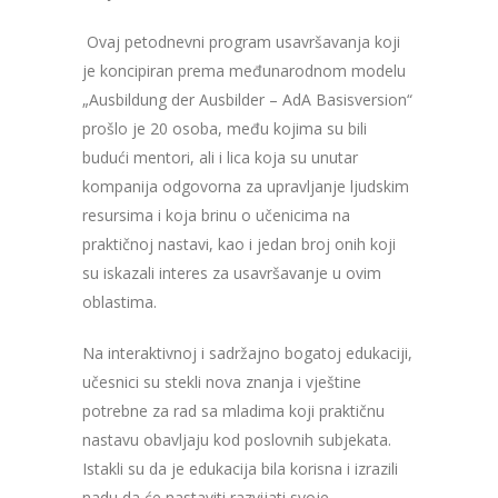
Ovaj petodnevni program usavršavanja koji
je koncipiran prema međunarodnom modelu
„Ausbildung der Ausbilder – AdA Basisversion“
prošlo je 20 osoba, među kojima su bili
budući mentori, ali i lica koja su unutar
kompanija odgovorna za upravljanje ljudskim
resursima i koja brinu o učenicima na
praktičnoj nastavi, kao i jedan broj onih koji
su iskazali interes za usavršavanje u ovim
oblastima.
Na interaktivnoj i sadržajno bogatoj edukaciji,
učesnici su stekli nova znanja i vještine
potrebne za rad sa mladima koji praktičnu
nastavu obavljaju kod poslovnih subjekata.
Istakli su da je edukacija bila korisna i izrazili
nadu da će nastaviti razvijati svoje