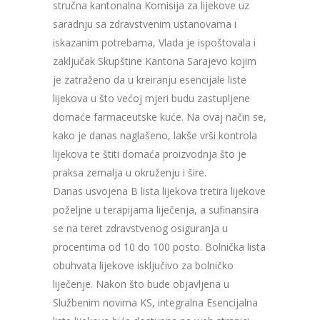
stručna kantonalna Komisija za lijekove uz
saradnju sa zdravstvenim ustanovama i
iskazanim potrebama, Vlada je ispoštovala i
zaključak Skupštine Kantona Sarajevo kojim
je zatraženo da u kreiranju esencijale liste
lijekova u što većoj mjeri budu zastupljene
domaće farmaceutske kuće. Na ovaj način se,
kako je danas naglašeno, lakše vrši kontrola
lijekova te štiti domaća proizvodnja što je
praksa zemalja u okruženju i šire.
Danas usvojena B lista lijekova tretira lijekove
poželjne u terapijama liječenja, a sufinansira
se na teret zdravstvenog osiguranja u
procentima od 10 do 100 posto. Bolnička lista
obuhvata lijekove isključivo za bolničko
liječenje. Nakon što bude objavljena u
Službenim novima KS, integralna Esencijalna