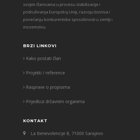
svojim članicama u procesu stabilizacije i
pridruživanja Europskoj Uniji, razvoju biznisa i
povećanju konkurentske sposobnosti u zemlji i
inozemstvu.
BRZI LINKOVI
Kako postati član
Projekti / reference
Rasprave o propisima
Prijedlozi državnim organima
KONTAKT
La Benevolencije 8, 71000 Sarajevo