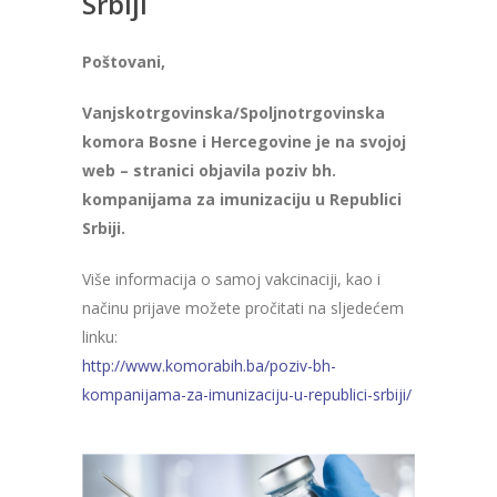
Srbiji
Poštovani,
Vanjskotrgovinska/Spoljnotrgovinska
komora Bosne i Hercegovine je na svojoj
web – stranici objavila poziv bh.
kompanijama za imunizaciju u Republici
Srbiji.
Više informacija o samoj vakcinaciji, kao i
načinu prijave možete pročitati na sljedećem
linku:
http://www.komorabih.ba/poziv-bh-
kompanijama-za-imunizaciju-u-republici-srbiji/