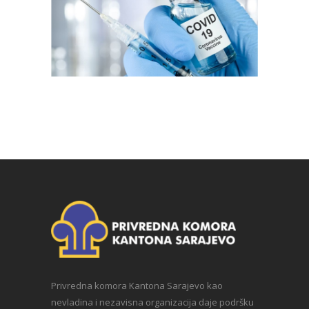
Privredna komora Kantona Sarajevo kao
nevladina i nezavisna organizacija daje podršku