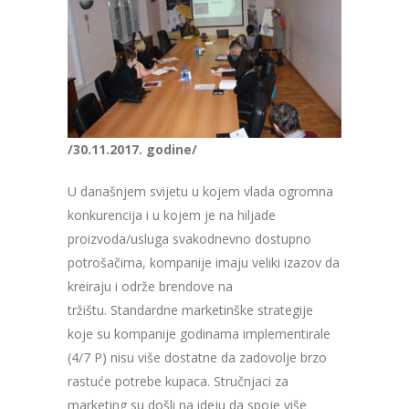
/30.11.2017. godine/
U dana
š
njem svijetu u kojem vlada ogromna
konkurencija i u kojem je na hiljade
proizvoda/usluga svakodnevno dostupno
potro
š
a
č
ima
,
kompanije imaju veliki izazov da
kreiraju i odr
ž
e brend
ove na
tr
ž
i
š
tu
.
Standardne marketinške strategije
koje su kompanije godinama implementirale
(4/7 P) nisu više dostatne da zadovolje brzo
rastuće potrebe kupaca.
Stručnjaci za
marketing su došli na ideju da spoje više