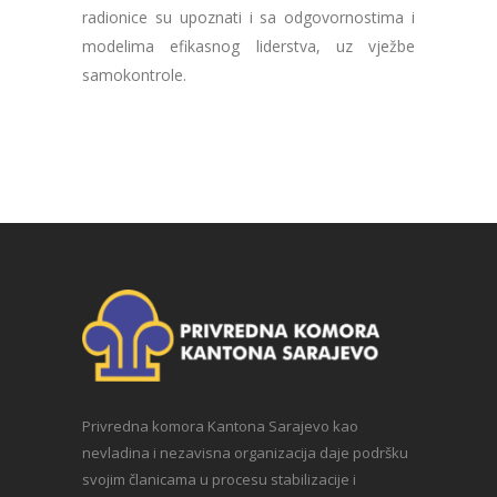
radionice su upoznati i sa odgovornostima i
modelima efikasnog liderstva, uz vježbe
samokontrole.
Privredna komora Kantona Sarajevo kao
nevladina i nezavisna organizacija daje podršku
svojim članicama u procesu stabilizacije i