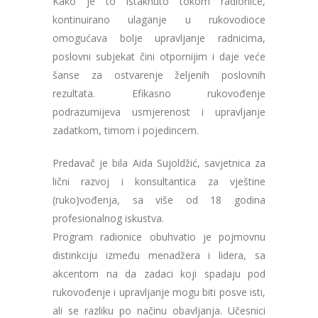
Kako je to istaknuto tokom radionice,
kontinuirano ulaganje u rukovodioce
omogućava bolje upravljanje radnicima,
poslovni subjekat čini otpornijim i daje veće
šanse za ostvarenje željenih poslovnih
rezultata. Efikasno rukovođenje
podrazumijeva usmjerenost i upravljanje
zadatkom, timom i pojedincem.
Predavač je bila Aida Sujoldžić, savjetnica za
lični razvoj i konsultantica za vještine
(ruko)vođenja, sa više od 18 godina
profesionalnog iskustva.
Program radionice obuhvatio je pojmovnu
distinkciju između menadžera i lidera, sa
akcentom na da zadaci koji spadaju pod
rukovođenje i upravljanje mogu biti posve isti,
ali se razliku po načinu obavljanja. Učesnici