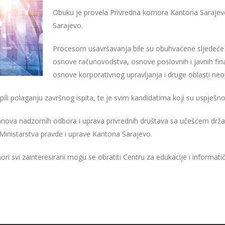
Obuku je provela Privredna komora Kantona Sarajev
Sarajevo.
Procesom usavršavanja bile su obuhvaćene sljedeće 
osnove računovodstva, osnove poslovnih i javnih fina
osnove korporativnog upravljanja i druge oblasti ne
ili polaganju završnog ispita, te je svim kandidatima koji su uspješno po
anova nadzornih odbora i uprava privrednih društava sa učešćem drža
Ministarstva pravde i uprave Kantona Sarajevo.
ri svi zainteresirani mogu se obratiti Centru za edukacije i informa