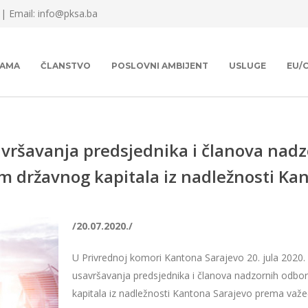
 |
Email: info@pksa.ba
NAMA
ČLANSTVO
POSLOVNI AMBIJENT
USLUGE
EU/
ršavanja predsjednika i članova nadz
m državnog kapitala iz nadležnosti Ka
/20.07.2020./
U Privrednoj komori Kantona Sarajevo 20. jula 2020.
usavršavanja predsjednika i članova nadzornih odbor
kapitala iz nadležnosti Kantona Sarajevo prema važećo