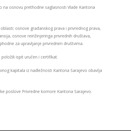
o na osnovu prethodne saglasnosti Vlade Kantona
oblasti: osnove građanskog prava i privrednog prava,
nsija, osnove reinžinjeringa privrednih društava,
ophodne za upravljanje privrednim društvima.
ložili ispit uručen i certifikat.
vnog kapitala iz nadležnosti Kantona Sarajevo obavlja
tičke poslove Privredne komore Kantona Sarajevo.