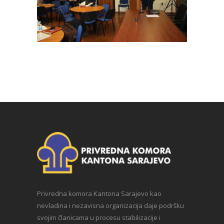
Privredna komora Kantona Sarajevo kao
nevladina i nezavisna organizacija daje podršku
svojim članicama u procesu stabilizacije i