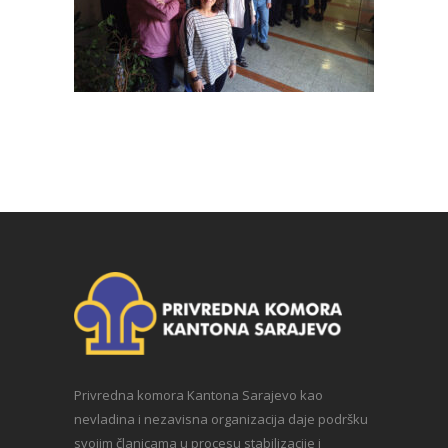
Privredna komora Kantona Sarajevo kao
nevladina i nezavisna organizacija daje podršku
svojim članicama u procesu stabilizacije i