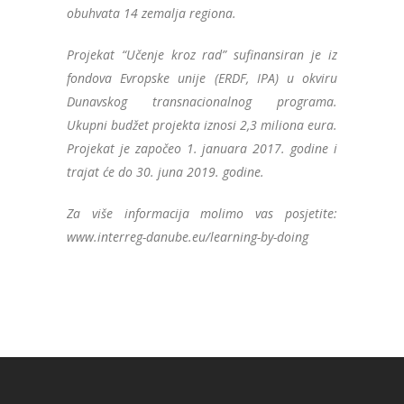
obuhvata 14 zemalja regiona.
Projekat “Učenje kroz rad” sufinansiran je iz
fondova Evropske unije (ERDF, IPA) u okviru
Dunavskog transnacionalnog programa.
Ukupni budžet projekta iznosi 2,3 miliona eura.
Projekat je započeo 1. januara 2017. godine i
trajat će do 30. juna 2019. godine.
Za više informacija molimo vas posjetite:
www.interreg-danube.eu/learning-by-doing