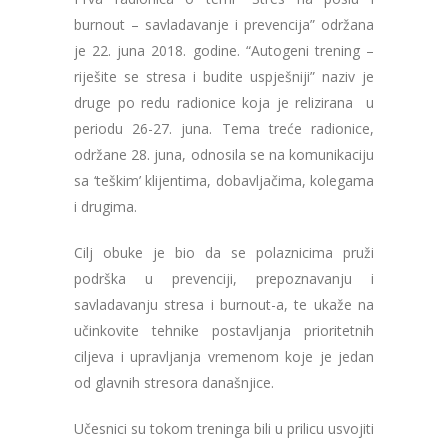
burnout – savladavanje i prevencija” održana
je 22. juna 2018. godine. “Autogeni trening –
riješite se stresa i budite uspješniji” naziv je
druge po redu radionice koja je relizirana u
periodu 26-27. juna. Tema treće radionice,
održane 28. juna, odnosila se na komunikaciju
sa ‘teškim’ klijentima, dobavljačima, kolegama
i drugima.
Cilj obuke je bio da se polaznicima pruži
podrška u prevenciji, prepoznavanju i
savladavanju stresa i burnout-a, te ukaže na
učinkovite tehnike postavljanja prioritetnih
ciljeva i upravljanja vremenom koje je jedan
od glavnih stresora današnjice.
Učesnici su tokom treninga bili u prilicu usvojiti