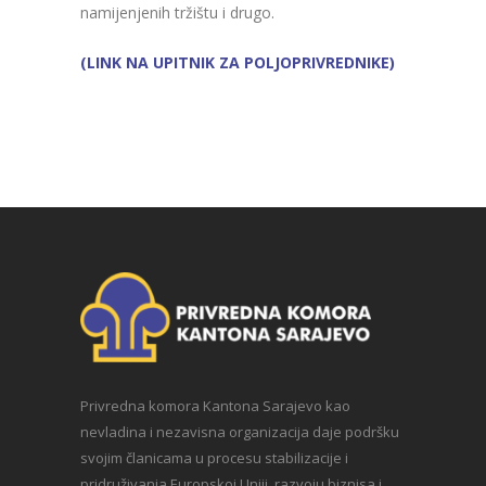
namijenjenih tržištu i drugo.
(LINK NA UPITNIK ZA POLJOPRIVREDNIKE)
Privredna komora Kantona Sarajevo kao
nevladina i nezavisna organizacija daje podršku
svojim članicama u procesu stabilizacije i
pridruživanja Europskoj Uniji, razvoju biznisa i