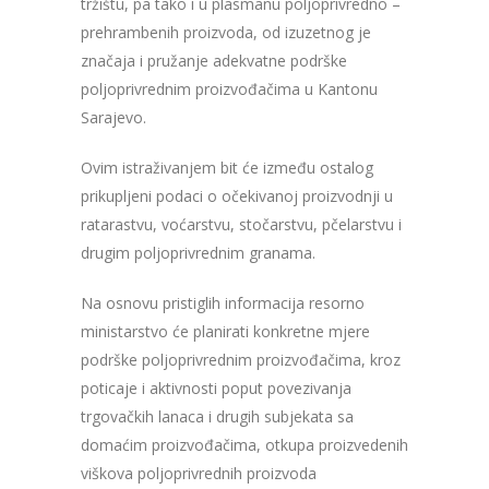
tržištu, pa tako i u plasmanu poljoprivredno –
prehrambenih proizvoda, od izuzetnog je
značaja i pružanje adekvatne podrške
poljoprivrednim proizvođačima u Kantonu
Sarajevo.
Ovim istraživanjem bit će između ostalog
prikupljeni podaci o očekivanoj proizvodnji u
ratarastvu, voćarstvu, stočarstvu, pčelarstvu i
drugim poljoprivrednim granama.
Na osnovu pristiglih informacija resorno
ministarstvo će planirati konkretne mjere
podrške poljoprivrednim proizvođačima, kroz
poticaje i aktivnosti poput povezivanja
trgovačkih lanaca i drugih subjekata sa
domaćim proizvođačima, otkupa proizvedenih
viškova poljoprivrednih proizvoda