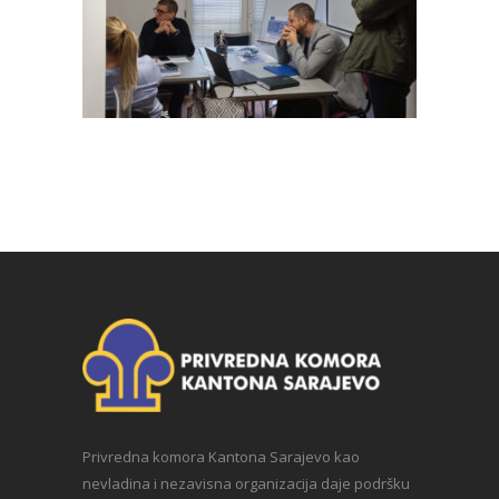
Privredna komora Kantona Sarajevo kao
nevladina i nezavisna organizacija daje podršku