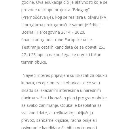
godine. Ova edukacija dio je aktivnosti koje se
provode u sklopu projekta “Bridging”
(Premošćavanje), koji se realizira u okviru IPA
II programa prekogranične saradnje Srbija –
Bosna i Hercegovina 2014 – 2020,
finansiranog od strane Europske unije.
Testiranje ostalih kandidata će se obaviti 25.,
27., i 28. aprila nakon čega će utvrditi tačan
termin obuke.
Najveći interes prijavljeni su iskazali za obuku
kuhara, recepcionera i sobarica, te će se u
skladu sa iskazanim interesima u narednim
danima sačiniti konačan plan i program obuke
za svako zanimanje. Obuka je besplatna za
sve kandidate, a troškovi koji uključuju
prevoz, sanitarne knjižice, radna odijela i
osiguranje kandidata će biti u potpunosti