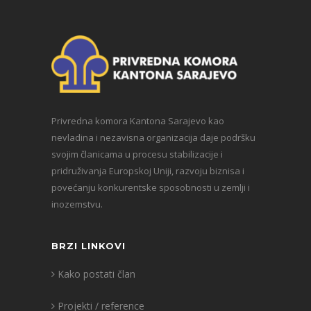
Privredna komora Kantona Sarajevo kao
nevladina i nezavisna organizacija daje podršku
svojim članicama u procesu stabilizacije i
pridruživanja Europskoj Uniji, razvoju biznisa i
povećanju konkurentske sposobnosti u zemlji i
inozemstvu.
BRZI LINKOVI
Kako postati član
Projekti / reference