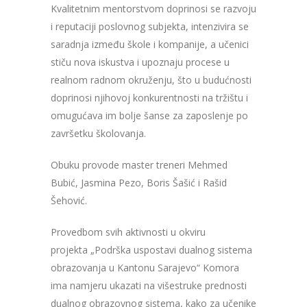
Kvalitetnim mentorstvom doprinosi se razvoju
i reputaciji poslovnog subjekta, intenzivira se
saradnja između škole i kompanije, a učenici
stiču nova iskustva i upoznaju procese u
realnom radnom okruženju, što u budućnosti
doprinosi njihovoj konkurentnosti na tržištu i
omugućava im bolje šanse za zaposlenje po
završetku školovanja.
Obuku provode master treneri Mehmed
Bubić, Jasmina Pezo, Boris Šašić i Rašid
Šehović.
Provedbom svih aktivnosti u okviru
projekta „Podrška uspostavi dualnog sistema
obrazovanja u Kantonu Sarajevo“ Komora
ima namjeru ukazati na višestruke prednosti
dualnog obrazovnog sistema, kako za učenike