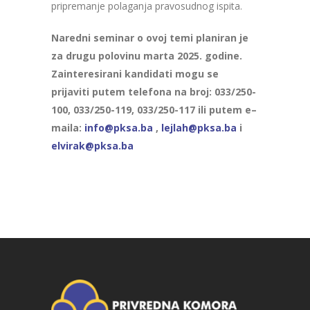
pripremanje polaganja pravosudnog ispita.
Naredni seminar o ovoj temi planiran je
za drugu polovinu marta 2025. godine.
Zainteresirani kandidati mogu se
prijaviti putem telefona na broj:
033/250-
100,
033/250-119, 033/250-117 ili
putem e
–
maila
:
info@pksa.ba
,
lejlah@pksa.ba
i
elvirak@pksa.ba