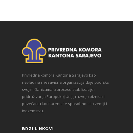
Privredna komora Kantona Sarajevo kao
nevladina i nezavisna organizacija daje podršku
svojim članicama u procesu stabilizacije i
pridruživanja Europskoj Uniji, razvoju biznisa i
povećanju konkurentske sposobnosti u zemlji i
inozemstvu.
BRZI LINKOVI