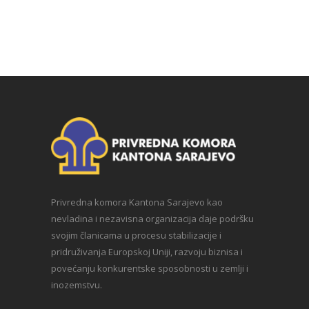
Privredna komora Kantona Sarajevo kao
nevladina i nezavisna organizacija daje podršku
svojim članicama u procesu stabilizacije i
pridruživanja Europskoj Uniji, razvoju biznisa i
povećanju konkurentske sposobnosti u zemlji i
inozemstvu.