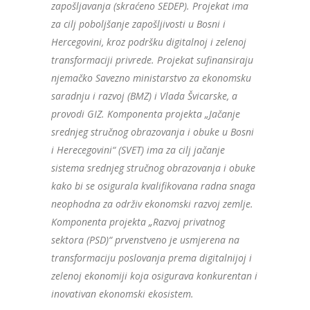
zapošljavanja (skraćeno SEDEP). Projekat ima
za cilj poboljšanje zapošljivosti u Bosni i
Hercegovini, kroz podršku digitalnoj i zelenoj
transformaciji privrede. Projekat sufinansiraju
njemačko Savezno ministarstvo za ekonomsku
saradnju i razvoj (BMZ) i Vlada Švicarske, a
provodi GIZ. Komponenta projekta „Jačanje
srednjeg stručnog obrazovanja i obuke u Bosni
i Herecegovini“ (SVET) ima za cilj jačanje
sistema srednjeg stručnog obrazovanja i obuke
kako bi se osigurala kvalifikovana radna snaga
neophodna za održiv ekonomski razvoj zemlje.
Komponenta projekta „Razvoj privatnog
sektora (PSD)“ prvenstveno je usmjerena na
transformaciju poslovanja prema digitalnijoj i
zelenoj ekonomiji koja osigurava konkurentan i
inovativan ekonomski ekosistem.