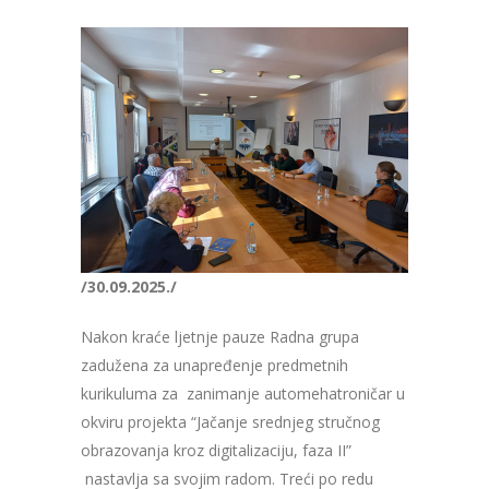
/30.09.2025./
Nakon kraće ljetnje pauze Radna grupa
zadužena za unapređenje predmetnih
kurikuluma za zanimanje automehatroničar u
okviru projekta “Jačanje srednjeg stručnog
obrazovanja kroz digitalizaciju, faza II”
nastavlja sa svojim radom. Treći po redu