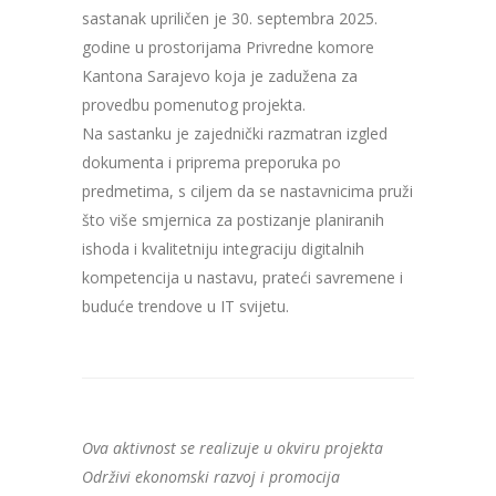
sastanak upriličen je 30. septembra 2025.
godine u prostorijama Privredne komore
Kantona Sarajevo koja je zadužena za
provedbu pomenutog projekta.
Na sastanku je zajednički razmatran izgled
dokumenta i priprema preporuka po
predmetima, s ciljem da se nastavnicima pruži
što više smjernica za postizanje planiranih
ishoda i kvalitetniju integraciju digitalnih
kompetencija u nastavu, prateći savremene i
buduće trendove u IT svijetu.
Ova aktivnost se realizuje u okviru projekta
Održivi ekonomski razvoj i promocija