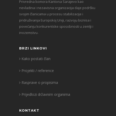
Privredna komora Kantona Sarajevo kao
nevladina i nezavisna organizacija daje podršku
svojim članicama u procesu stabilizacije i
pridruživanja Europskoj Uniji, razvoju biznisa i
povećanju konkurentske sposobnosti u zemlji i
inozemstvu.
BRZI LINKOVI
Kako postati član
Projekti / reference
Rasprave o propisima
Prijedlozi državnim organima
KONTAKT