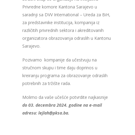
Privredne komore Kantona Sarajevo u
saradnji sa DVV International – Ureda za BiH,
za predstavnike institucija, kompanija iz
različitih privrednih sektora i akreditovanih
organizatora obrazovanja odraslih u Kantonu
Sarajevo.
Pozivamo kompanije da učestvuju na
stručnom skupu i time daju doprinos u
kreiranju programa za obrazovanje odraslih
potrebnih za tržište rada.
Molimo da vaše učešće potvrdite najkasnije
do 03. decembra 2024. godine na e-mail
adresu: lejlah@pksa.ba.