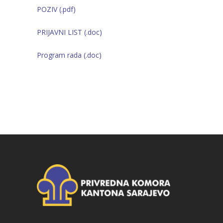
POZIV (.pdf)
PRIJAVNI LIST (.doc)
Program rada (.doc)