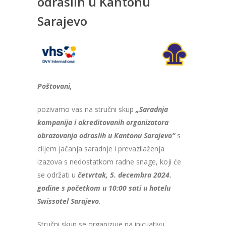
odraslih u Kantonu
Sarajevo
Poštovani,
pozivamo vas na stručni skup
„Saradnja
kompanija i akreditovanih organizatora
obrazovanja odraslih u Kantonu Sarajevo“
s
ciljem jačanja saradnje i prevazilaženja
izazova s nedostatkom radne snage, koji će
se održati u
četvrtak, 5. decembra 2024.
godine s početkom u 10:00 sati u hotelu
Swissotel Sarajevo
.
Stručni skup se organizuje na inicijativu