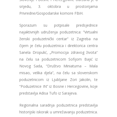
srijedu, 3. oktobra u prostorijama
Privredne/Gospodarske komore FBiH.
Sporazum su potpisale predsjednice
najaktivnijih udruženja poduzetnica: ”Virtualni
ženski poduzetnički centar” iz Zagreba na
čijem je čelu poduzetnica i direktorica centra
Sanela Dropulić, „Promocija zdravog života“
na čelu sa poduzetnicom Sofijom Bajić iz
Novog Sada, “Društvo Miniaturna – Mala
misao, velika djela”, na čelu sa slovenskom
poduzetnicom iz Ljubljane Zori Jakolin, te
“Poduzetnice IN” iz Bosne i Hercegovine, koje
predstavlja Adisa Tufo iz Sarajeva.
Regionalna saradnja poduzetnica predstavlja
historijski iskorak u umrežavanju poduzetnica.