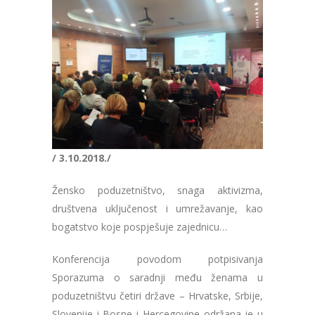
/ 3.10.2018./
Žensko poduzetništvo, snaga aktivizma,
društvena uključenost i umrežavanje, kao
bogatstvo koje pospješuje zajednicu…
Konferencija povodom potpisivanja
Sporazuma o saradnji među ženama u
poduzetništvu četiri države – Hrvatske, Srbije,
Slovenije i Bosne i Hercegovine održana je u