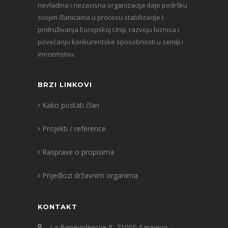
nevladina i nezavisna organizacija daje podršku
svojim članicama u procesu stabilizacije i
pridruživanja Europskoj Uniji, razvoju biznisa i
povećanju konkurentske sposobnosti u zemlji i
inozemstvu.
BRZI LINKOVI
Kako postati član
Projekti / reference
Rasprave o propisima
Prijedlozi državnim organima
KONTAKT
La Benevolencije 8, 71000 Sarajevo