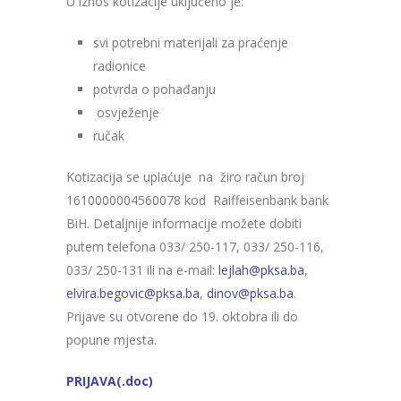
U iznos kotizacije uključeno je:
svi potrebni materijali za praćenje
radionice
potvrda o pohađanju
osvježenje
ručak
Kotizacija se uplaćuje na žiro račun broj
1610000004560078 kod Raiffeisenbank bank
BiH. Detaljnije informacije možete dobiti
putem telefona 033/ 250-117, 033/ 250-116,
033/ 250-131 ili na e-mail:
lejlah@pksa.ba
,
elvira.begovic@pksa.ba
,
dinov@pksa.ba
.
Prijave su otvorene do 19. oktobra ili do
popune mjesta.
PRIJAVA(.doc)