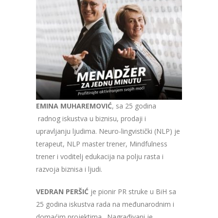
EMINA MUHAREMOVIĆ
, sa 25 godina
radnog iskustva u biznisu, prodaji i
upravljanju ljudima. Neuro-lingvistički (NLP) je
terapeut, NLP master trener, Mindfulness
trener i voditelj edukacija na polju rasta i
razvoja biznisa i ljudi.
VEDRAN PERŠIĆ
je pionir PR struke u BiH sa
25 godina iskustva rada na međunarodnim i
domaćim projektima. Nagrađivani je