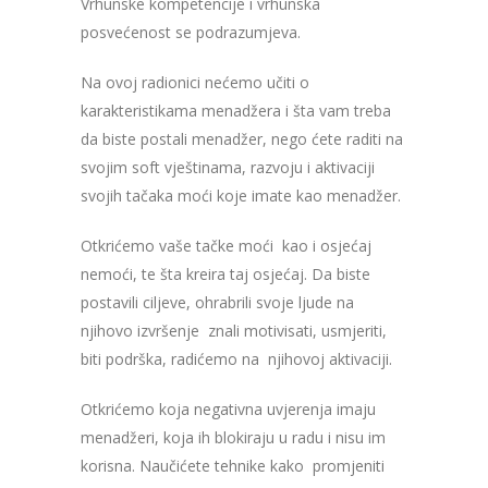
Vrhunske kompetencije i vrhunska
posvećenost se podrazumjeva.
Na ovoj radionici nećemo učiti o
karakteristikama menadžera i šta vam treba
da biste postali menadžer, nego ćete raditi na
svojim soft vještinama, razvoju i aktivaciji
svojih tačaka moći koje imate kao menadžer.
Otkrićemo vaše tačke moći kao i osjećaj
nemoći, te šta kreira taj osjećaj. Da biste
postavili ciljeve, ohrabrili svoje ljude na
njihovo izvršenje znali motivisati, usmjeriti,
biti podrška, radićemo na njihovoj aktivaciji.
Otkrićemo koja negativna uvjerenja imaju
menadžeri, koja ih blokiraju u radu i nisu im
korisna. Naučićete tehnike kako promjeniti