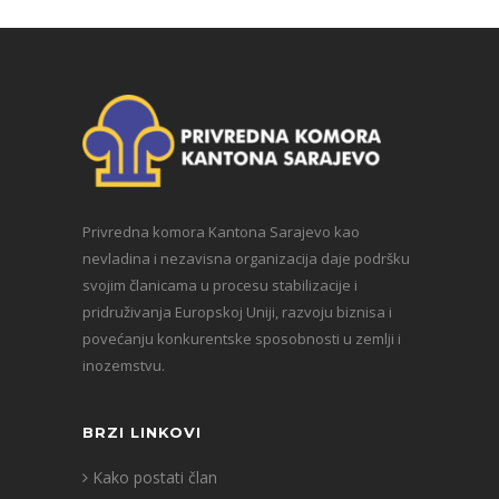
Privredna komora Kantona Sarajevo kao
nevladina i nezavisna organizacija daje podršku
svojim članicama u procesu stabilizacije i
pridruživanja Europskoj Uniji, razvoju biznisa i
povećanju konkurentske sposobnosti u zemlji i
inozemstvu.
BRZI LINKOVI
Kako postati član