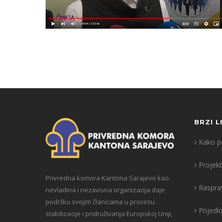
BRZI L
Kako po
Projekt
Privredna komora Kantona Sarajevo kao
Raspra
nevladina i nezavisna organizacija daje
podršku svojim članicama u procesu
Prijedl
stabilizacije i pridruživanja Europskoj Uniji,