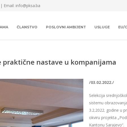
 |
Email: info@pksa.ba
NAMA
ČLANSTVO
POSLOVNI AMBIJENT
USLUGE
EU/
je praktične nastave u kompanijama
/03.02.2022./
Selekcija srednjoško
sistemu obrazovanja
3.2.2022. godine u 
okviru projekta „Po
Kantonu Sarajevo“.