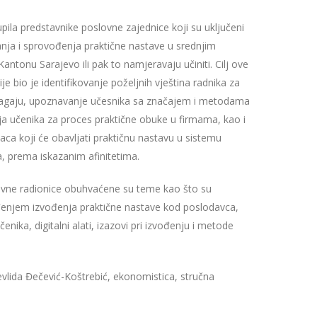
pila predstavnike poslovne zajednice koji su uključeni
nja i sprovođenja praktične nastave u srednjim
antonu Sarajevo ili pak to namjeravaju učiniti. Cilj ove
e bio je identifikovanje poželjnih vještina radnika za
ragaju, upoznavanje učesnika sa značajem i metodama
ja učenika za proces praktične obuke u firmama, kao i
laca koji će obavljati praktičnu nastavu u sistemu
, prema iskazanim afinitetima.
vne radionice obuhvaćene su teme kao što su
eđenjem izvođenja praktične nastave kod poslodavca,
čenika, digitalni alati, izazovi pri izvođenju i metode
Mevlida Đečević-Koštrebić, ekonomistica, stručna