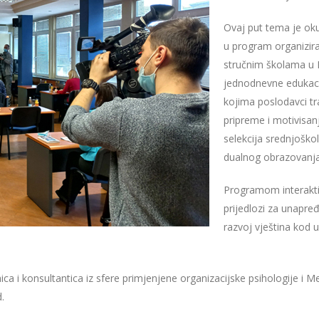
Ovaj put tema je oku
u program organizira
stručnim školama u K
jednodnevne edukacij
kojima poslodavci t
pripreme i motivisan
selekcija srednjoško
dualnog obrazovanja
Programom interakti
prijedlozi za unapr
razvoj vještina kod u
nica i konsultantica iz sfere primjenjene organizacijske psihologije i 
.