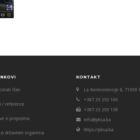
INKOVI
KONTAKT
stati član
La Benevolencije 8, 71000 
+387 33 250 100
i / reference
+387 33 250 138
ve o propisima
info@pksa.ba
https://pksa.ba
ozi državnim organima