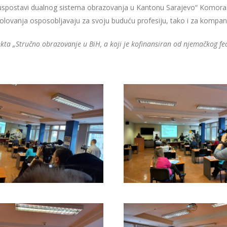
 uspostavi dualnog sistema obrazovanja u Kantonu Sarajevo“ Komora 
lovanja osposobljavaju za svoju buduću profesiju, tako i za kompanij
jekta „Stručno obrazovanje u BiH, a koji je kofinansiran od njemačkog f