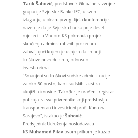
Tarik Šahović,
predstavnik Globalne razvojne
grupacije Svjetske Banke IFC, u svom
izlaganju, u okviru prvog dijela konferencije,
naveo je da je Svjetska banka prije deset
mjeseci sa Vladom KS pokrenula projekt
skraćenja administrativnih procedura
zahvaljujući kojem je uspjela da smanji
troškove privrednicima, odnosno
investitorima.
“Smanjeni su troškovi sudske administracije
za oko 80 posto, kao i sudskih taksi za
uknjižbu imovine. Također je urađen i registar
poticaja za sve privrednike koji predstavlja
transparentan i investicioni profil Kantona
Sarajevo”, istakao je
Šahović.
Predsjednik Udruženja poslodavaca
KS
Muhamed Pilav
ovom prilkom je kazao