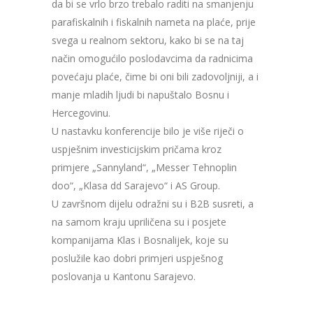
da bi se vrlo brzo trebalo raditi na smanjenju
parafiskalnih i fiskalnih nameta na plaće, prije
svega u realnom sektoru, kako bi se na taj
način omogućilo poslodavcima da radnicima
povećaju plaće, čime bi oni bili zadovoljniji, a i
manje mladih ljudi bi napuštalo Bosnu i
Hercegovinu.
U nastavku konferencije bilo je više riječi o
uspješnim investicijskim pričama kroz
primjere „Sannyland“, „Messer Tehnoplin
doo“, „Klasa dd Sarajevo“ i AS Group.
U završnom dijelu odražni su i B2B susreti, a
na samom kraju upriličena su i posjete
kompanijama Klas i Bosnalijek, koje su
poslužile kao dobri primjeri uspješnog
poslovanja u Kantonu Sarajevo.