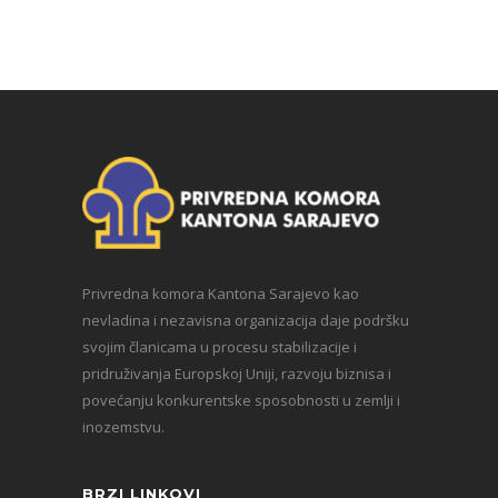
Privredna komora Kantona Sarajevo kao
nevladina i nezavisna organizacija daje podršku
svojim članicama u procesu stabilizacije i
pridruživanja Europskoj Uniji, razvoju biznisa i
povećanju konkurentske sposobnosti u zemlji i
inozemstvu.
BRZI LINKOVI