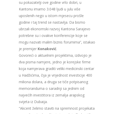
su pokazatelji ove godine vrlo dobri, u
Kantonu imamo 3.048 ljudi u julu više
uposlenih nego u istom mjesecu prošle
godine i taj trend se nastavlja. Da bismo
ubrzali ekonomski razvoj Kantona Sarajevo
potrebne su i ovakve konferencije koje se
mogu nazvati malim biznis forumima”, istakao
je premijer
Konaković
.
Govoreći o aktuelnim projektima, izdvojio je
dva pisma namjere, jedno je korejske firme
koja namjerava graditi veliki medicinski centar
u Hadžićima, čija je vrijednost investicije 400
miliona dolara, a druga se tiče potpisanog
memoranduma o saradnji sa jednim od
najvećih investitora iz zemalja arapskog
svijeta iz Dubaija.
“Akcent želimo staviti na spremnost projekata