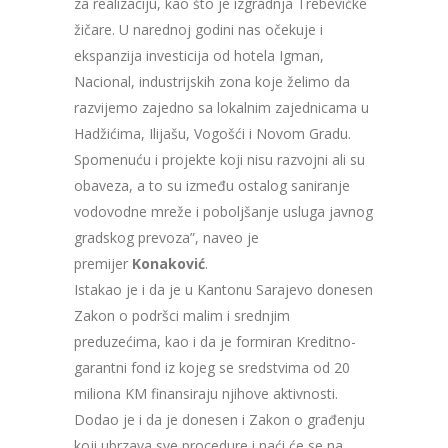
za realizaciju, kao što je izgradnja Trebevićke
žičare. U narednoj godini nas očekuje i
ekspanzija investicija od hotela Igman,
Nacional, industrijskih zona koje želimo da
razvijemo zajedno sa lokalnim zajednicama u
Hadžićima, Ilijašu, Vogošći i Novom Gradu.
Spomenuću i projekte koji nisu razvojni ali su
obaveza, a to su između ostalog saniranje
vodovodne mreže i poboljšanje usluga javnog
gradskog prevoza”, naveo je
premijer
Konaković
.
Istakao je i da je u Kantonu Sarajevo donesen
Zakon o podršci malim i srednjim
preduzećima, kao i da je formiran Kreditno-
garantni fond iz kojeg se sredstvima od 20
miliona KM finansiraju njihove aktivnosti.
Dodao je i da je donesen i Zakon o građenju
koji ubrzava sve procedure i naći će se na