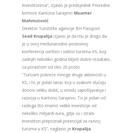
investitorima”, izjavio je predsjednik Privredne
komore Kantona Sarajevo
Muamer
Mahmutović
.
Direktor Turističke agencije BH Passport
Sead Krupalija
izjavio je da mu je drago da
je u ovoj međunarodno-poslovnoj
konferenciji uvršten i sektor turzima KS, koji
zadnjih nekoliko godina bilježi dobre rezultate,
sa porastom od oko 20 posto.
“Turizam pokreće mnoge druge aktivnosti u
KS, i to je jedan lanac koji u svakom slučaju
donosi veliku dobit, u smislu zapošljavanja i
razvoja u Kantonu Sarajevo. To je jedan od
razloga što imamo velike investicije od
nekoliko milijardi eura, gdje su i strani
investitori prepoznali potencijal za razvoj
turizma u KS”, naglasio je
Krupalija
.