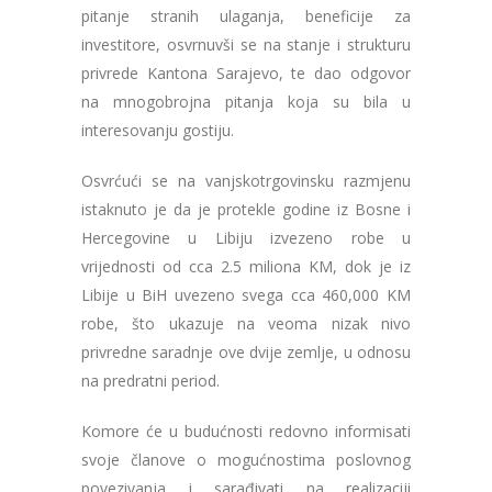
pitanje stranih ulaganja, beneficije za
investitore, osvrnuvši se na stanje i strukturu
privrede Kantona Sarajevo, te dao odgovor
na mnogobrojna pitanja koja su bila u
interesovanju gostiju.
Osvrćući se na vanjskotrgovinsku razmjenu
istaknuto je da je protekle godine iz Bosne i
Hercegovine u Libiju izvezeno robe u
vrijednosti od cca 2.5 miliona KM, dok je iz
Libije u BiH uvezeno svega cca 460,000 KM
robe, što ukazuje na veoma nizak nivo
privredne saradnje ove dvije zemlje, u odnosu
na predratni period.
Komore će u budućnosti redovno informisati
svoje članove o mogućnostima poslovnog
povezivanja i sarađivati na realizaciji